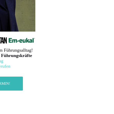
m Führungsalltag!
Führungskräfte
ng
erufen
RMIN!