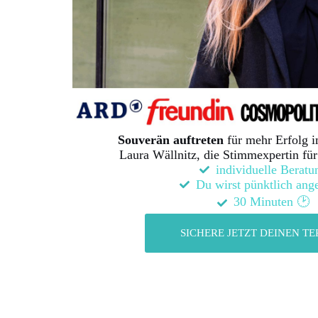
Souverän auftreten
für mehr Erfolg i
Laura Wällnitz, die Stimmexpertin für
individuelle Beratu
Du wirst pünktlich ang
30 Minuten 🕑
SICHERE JETZT DEINEN TE