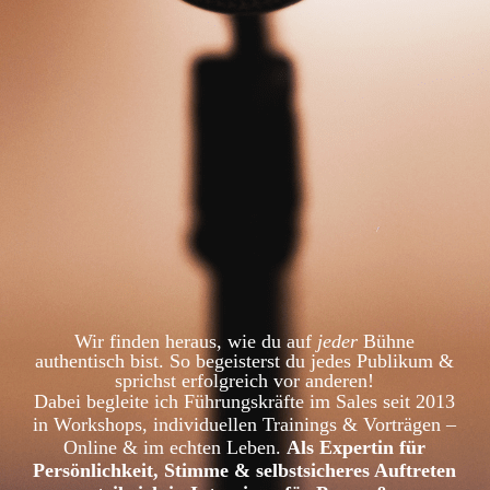
Wir finden heraus, wie du auf
jeder
Bühne
authentisch bist. So begeisterst du jedes Publikum &
sprichst erfolgreich vor anderen!
Dabei begleite ich Führungskräfte im Sales seit 2013
in Workshops, individuellen Trainings & Vorträgen –
Online & im echten Leben.
Als Expertin für
Persönlichkeit, Stimme & selbstsicheres Auftreten