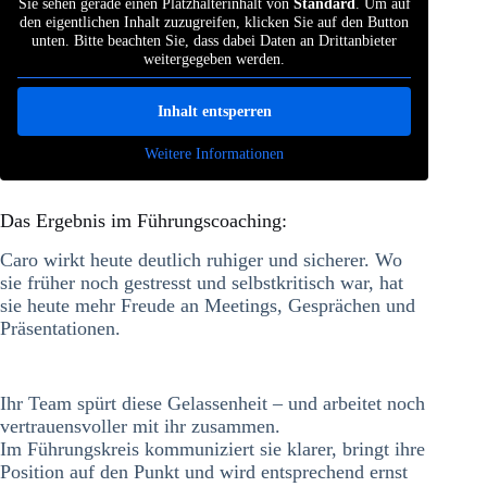
Sie sehen gerade einen Platzhalterinhalt von
Standard
. Um auf
den eigentlichen Inhalt zuzugreifen, klicken Sie auf den Button
unten. Bitte beachten Sie, dass dabei Daten an Drittanbieter
weitergegeben werden.
Inhalt entsperren
Weitere Informationen
Das Ergebnis im Führungscoaching:
Caro wirkt heute deutlich ruhiger und sicherer. Wo
sie früher noch gestresst und selbstkritisch war, hat
sie heute mehr Freude an Meetings, Gesprächen und
Präsentationen.
Ihr Team spürt diese Gelassenheit – und arbeitet noch
vertrauensvoller mit ihr zusammen.
Im Führungskreis kommuniziert sie klarer, bringt ihre
Position auf den Punkt und wird entsprechend ernst