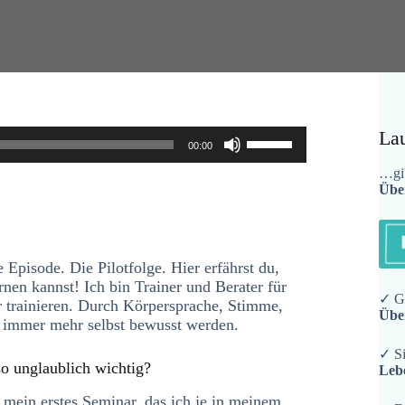
Pfeiltasten
La
00:00
Hoch/Runter
benutzen,
…gib
Übe
um
die
Lautstärke
zu
regeln.
 Episode. Die Pilotfolge. Hier erfährst du,
rnen kannst! Ich bin Trainer und Berater für
✓ Ge
 trainieren. Durch Körpersprache, Stimme,
Übe
s immer mehr selbst bewusst werden.
✓ Si
o unglaublich wichtig?
Leb
 mein erstes Seminar, das ich je in meinem