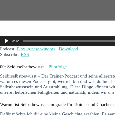
Audio-
00:00
Player
Podcast:
Play in new window
|
Download
Subscribe:
RSS
00: Seidirselbstbewusst
– Pilotfolge
Seidirselbstbewusst – Der Trainer-Podcast und seine allererste
warum es diesen Podcast gibt, wer ich bin und was du hier le
Selbstbewusstsein und Ausstrahlung. Diese Dinge können wir
unsere rhetorischen Fähigkeiten und natürlich, indem wir un
Warum ist Selbstbewusstsein grade für Trainer und Coaches s
Dafür möchte ich dir eine kleine Geschichte erzählen: Es war