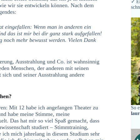
✓ Er
wie wir sie entwickeln können. Nach dem
schn
gendes:
tat eingefallen: Wenn man in anderen ein
d das ist mir bei dir ganz stark aufgefallen!
ung noch mehr bewusst werden. Vielen Dank
erung, Ausstrahlung und Co. ist wahnsinnig
 jeden Menschen, der anderen mit seinen
 sich und seiner Ausstrahlung andere
chen?
hren: Mit 12 habe ich angefangen Theater zu
So e
lau
– und habe meine Stimme, meine
lt. Das hat mir so viel Spaß gemacht, dass
hwissenschaft studiert – Stimmtraining,
 ich mich jahrelang in diesem Studium sehr