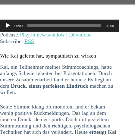
Audio-
00:00
00:00
Player
Podcast:
Play in new window
|
Download
Subscribe:
RSS
Wie Kai gelernt hat, sympathisch zu wirken
Kai, ein Teilnehmer meines Stimmcoachings, hatte
anfangs Schwierigkeiten bei Präsentationen. Durch
unsere Zusammenarbeit fand er heraus: Es liegt an
dem
Druck, einen perfekten Eindruck
machen zu
wollen.
Seine Stimme klang oft monoton, und er bekam
wenig positive Rückmeldungen. Das lag an dem
inneren Druck, den er spürte. Doch mit gezieltem
Stimmtraining und den richtigen, psychologischen
Techniken hat sich das verändert. Heute
erzeugt Kai