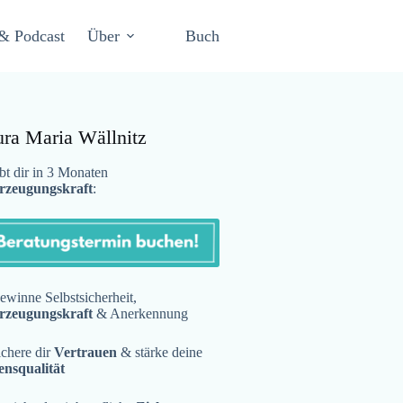
& Podcast
Über
Buch
ura Maria Wällnitz
t dir in 3 Monaten
rzeugungskraft
:
winne Selbstsicherheit,
rzeugungskraft
& Anerkennung
chere dir
Vertrauen
& stärke deine
ensqualität