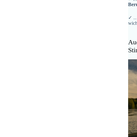
Ber
✓ …
wich
Aud
St