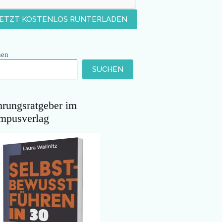
hen
SUCHEN
hrungsratgeber im
mpusverlag