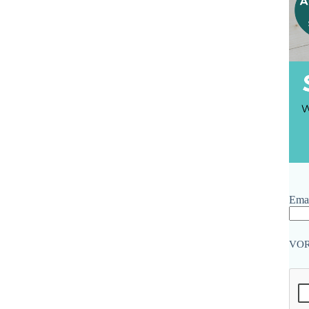
Emai
VO