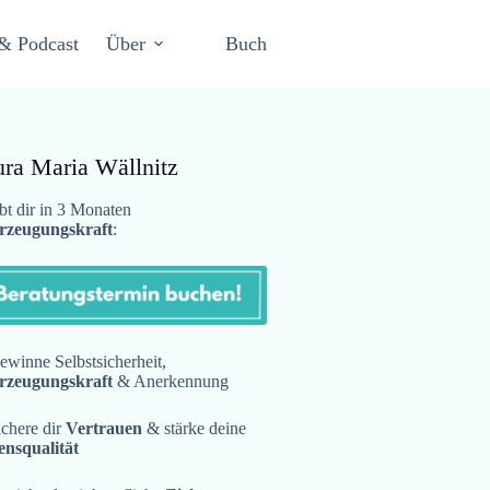
& Podcast
Über
Buch
ura Maria Wällnitz
t dir in 3 Monaten
rzeugungskraft
:
winne Selbstsicherheit,
rzeugungskraft
& Anerkennung
chere dir
Vertrauen
& stärke deine
ensqualität