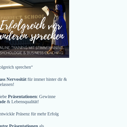
olgreich sprechen“
ass Nervosität
für immer hinter dir &
gelassen!
iebe
Präsentationen
: Gewinne
ude
& Lebensqualität!
twickle Präsenz für mehr Erfolg
utze Präsentationen
als