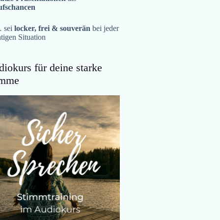
ufschancen
 sei
locker, frei & souverän
bei jeder
tigen Situation
iokurs für deine starke
imme