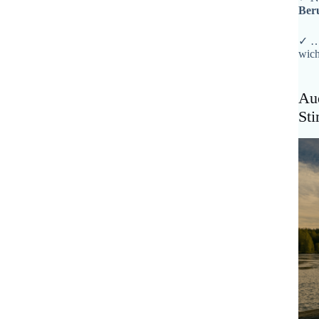
Ber
✓ …
wich
Aud
St