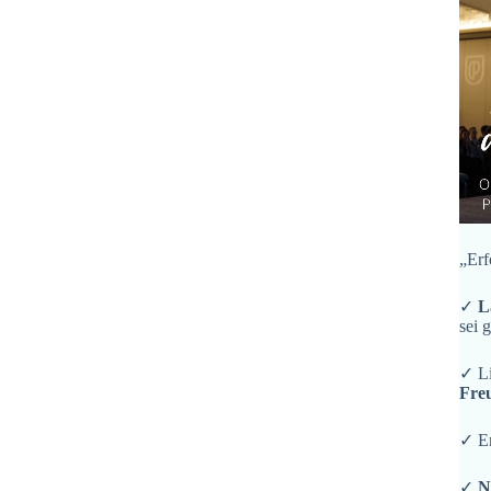
„Erf
✓
L
sei 
✓ L
Fre
✓ En
✓
N