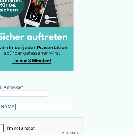
l Addresse*
RNAME