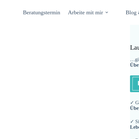
Beratungstermin
Arbeite mit mir
Blog 
La
…gib
Übe
✓ Ge
Übe
✓ Si
Leb