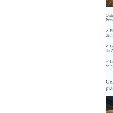
Onli
Pers
✓ F
dein
✓ G
du Z
✓
I
dein
Gel
prä