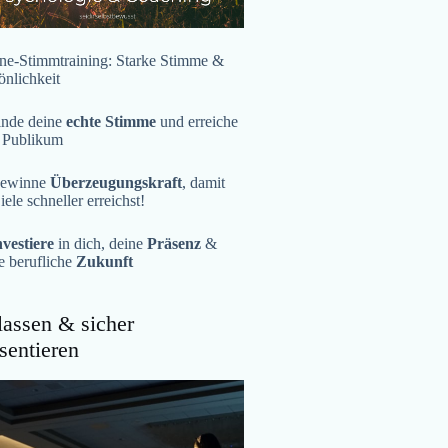
ne-Stimmtraining: Starke Stimme &
önlichkeit
inde deine
echte Stimme
und erreiche
 Publikum
ewinne
Überzeugungskraft
, damit
iele schneller erreichst!
nvestiere
in dich, deine
Präsenz
&
e berufliche
Zukunft
assen & sicher
sentieren