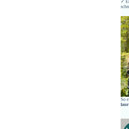
✓ Er
schn
So e
lau