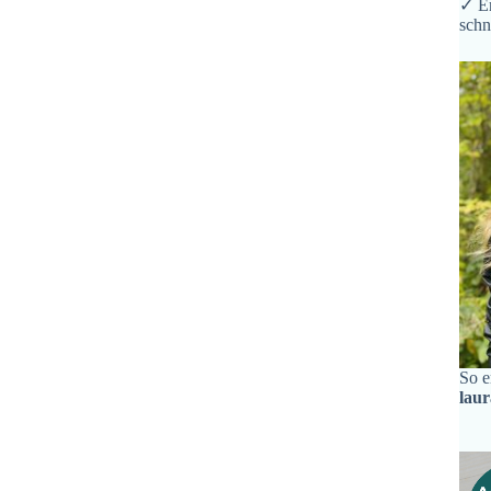
✓ Er
schn
So e
lau