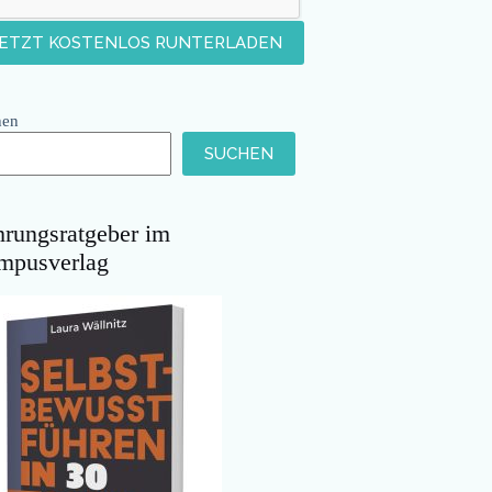
hen
SUCHEN
hrungsratgeber im
mpusverlag