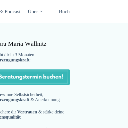
& Podcast
Über
Buch
ura Maria Wällnitz
t dir in 3 Monaten
rzeugungskraft
:
winne Selbstsicherheit,
rzeugungskraft
& Anerkennung
chere dir
Vertrauen
& stärke deine
ensqualität