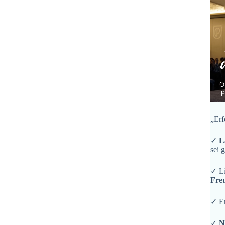
„Erf
✓
L
sei 
✓ L
Fre
✓ En
✓
N