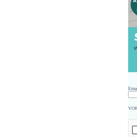
Emai
VO