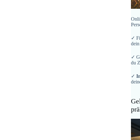
Onli
Pers
✓ F
dein
✓ G
du Z
✓
I
dein
Gel
prä