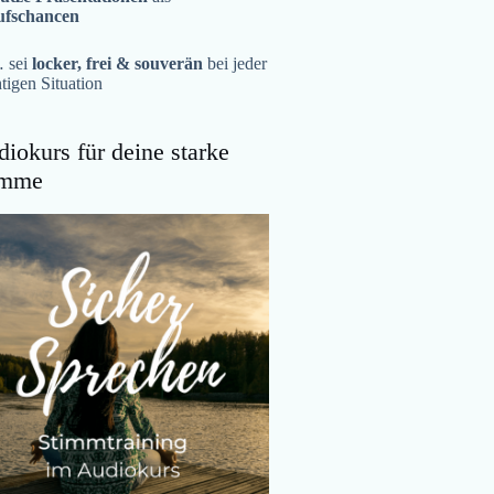
ufschancen
 sei
locker, frei & souverän
bei jeder
tigen Situation
iokurs für deine starke
imme