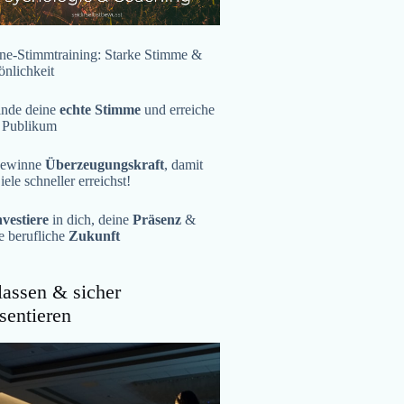
ne-Stimmtraining: Starke Stimme &
önlichkeit
inde deine
echte Stimme
und erreiche
 Publikum
ewinne
Überzeugungskraft
, damit
iele schneller erreichst!
nvestiere
in dich, deine
Präsenz
&
e berufliche
Zukunft
assen & sicher
sentieren