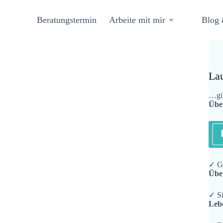
Beratungstermin
Arbeite mit mir
Blog 
La
…gib
Übe
✓ Ge
Übe
✓ Si
Leb