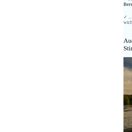
Ber
✓ …
wich
Aud
St