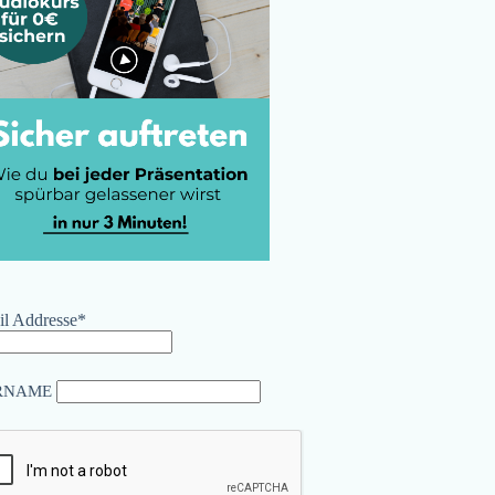
l Addresse*
RNAME