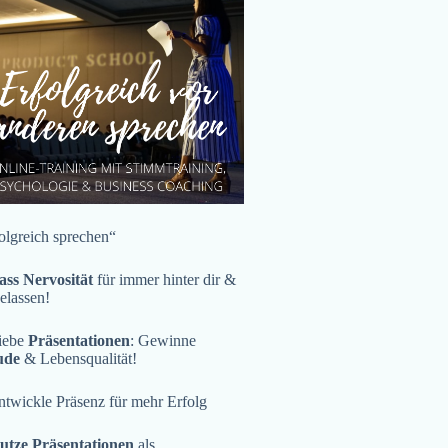
olgreich sprechen“
ass Nervosität
für immer hinter dir &
gelassen!
iebe
Präsentationen
: Gewinne
ude
& Lebensqualität!
twickle Präsenz für mehr Erfolg
utze Präsentationen
als