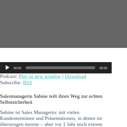
Audio-
00:00
00:00
Player
Podcast:
Play in new window
|
Download
Subscribe:
RSS
Salesmanagerin Sabine teilt ihren Weg zur echten
Selbstsicherheit
Sabine ist Sales Managerin: mit vielen
Kundenterminen und Präsentationen, in denen sie
überzeugen musste – aber vor 1 Jahr noch extrem