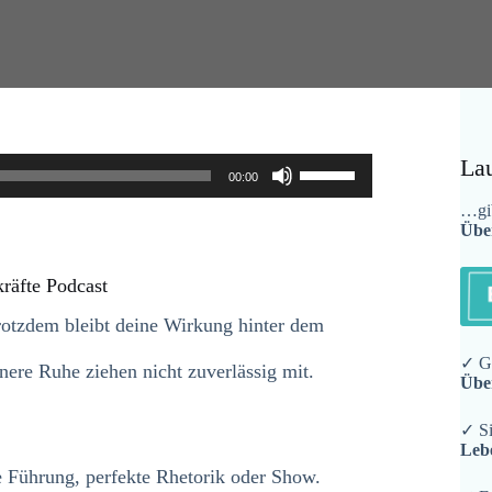
Pfeiltasten
La
00:00
Hoch/Runter
benutzen,
…gib
Übe
um
die
Lautstärke
räfte Podcast
zu
regeln.
trotzdem bleibt deine Wirkung hinter dem
✓ Ge
nere Ruhe ziehen nicht zuverlässig mit.
Übe
✓ Si
Leb
e Führung, perfekte Rhetorik oder Show.