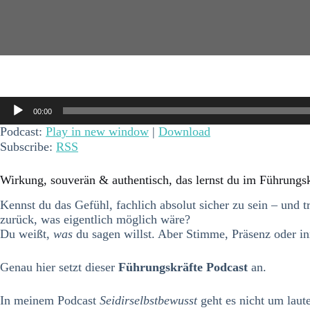
Audio-
00:00
Player
Podcast:
Play in new window
|
Download
Subscribe:
RSS
Wirkung, souverän & authentisch, das lernst du im Führungsk
Kennst du das Gefühl, fachlich absolut sicher zu sein – und 
zurück, was eigentlich möglich wäre?
Du weißt,
was
du sagen willst. Aber Stimme, Präsenz oder in
Genau hier setzt dieser
Führungskräfte Podcast
an.
In meinem Podcast
Seidirselbstbewusst
geht es nicht um laut