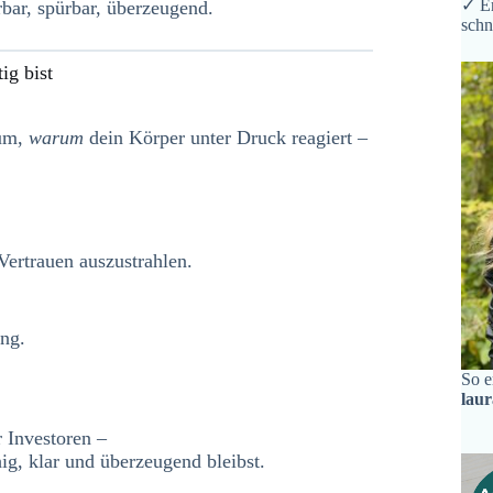
✓ Er
rbar, spürbar, überzeugend.
schn
ig bist
rum,
warum
dein Körper unter Druck reagiert –
Vertrauen auszustrahlen.
ng.
So e
lau
 Investoren –
ig, klar und überzeugend bleibst.