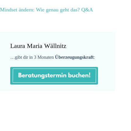
Mindset ändern: Wie genau geht das? Q&A
Laura Maria Wällnitz
…gibt dir in 3 Monaten
Überzeugungskraft
:
✓ Gewinne Selbstsicherheit,
Überzeugungskraft
& Anerkennung
✓ Sichere dir
Vertrauen
& stärke deine
Lebensqualität
✓ Erreiche damit berufliche
Ziele
schneller