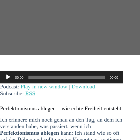
Audio-
00:00
00:00
Player
Podcast:
Play in new window
|
Download
Subscribe:
RSS
Perfektionismus ablegen – wie echte Freiheit entsteht
Ich erinnere mich noch genau an den Tag, an dem ich
verstanden habe, was passiert, wenn ich
Perfektionismus ablegen
kann: Ich stand wie so oft
auf der Bühne und sollte meine Keynote präsentieren