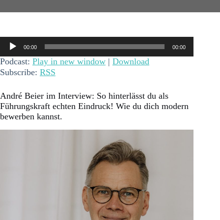
Audio-
00:00
00:00
Player
Podcast:
Play in new window
|
Download
Subscribe:
RSS
André Beier im Interview: So hinterlässt du als
Führungskraft echten Eindruck! Wie du dich modern
bewerben kannst.