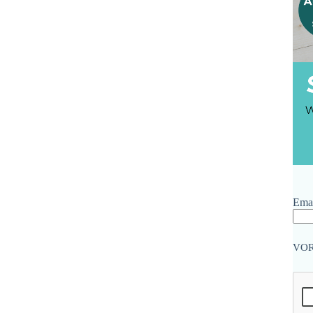
Emai
VO