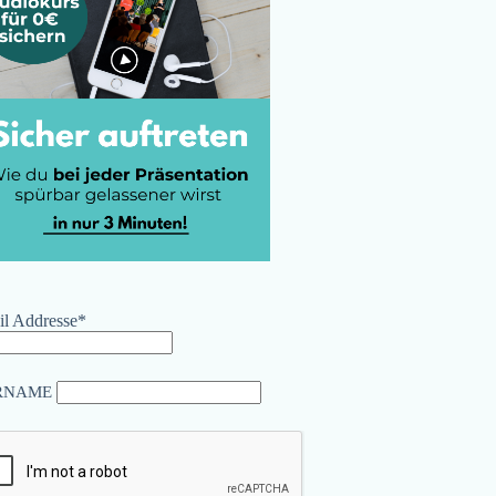
l Addresse*
RNAME