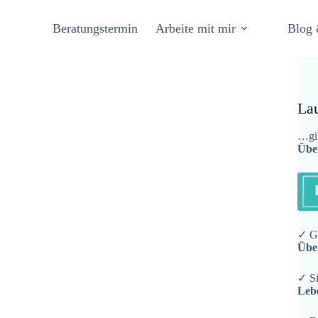
Beratungstermin
Arbeite mit mir
Blog 
La
…gib
Übe
✓ Ge
Übe
✓ Si
Leb