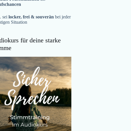
ufschancen
 sei
locker, frei & souverän
bei jeder
tigen Situation
iokurs für deine starke
imme