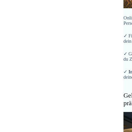
Onli
Pers
✓ F
dein
✓ G
du Z
✓
I
dein
Gel
prä