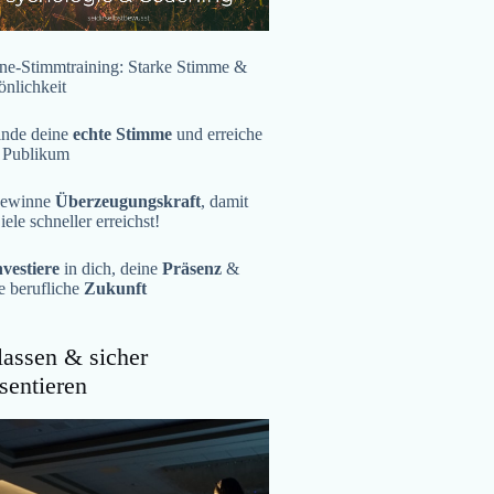
ne-Stimmtraining: Starke Stimme &
önlichkeit
inde deine
echte Stimme
und erreiche
 Publikum
ewinne
Überzeugungskraft
, damit
iele schneller erreichst!
nvestiere
in dich, deine
Präsenz
&
e berufliche
Zukunft
assen & sicher
sentieren