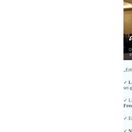
„Erf
✓
L
sei 
✓ L
Fre
✓ En
✓
N