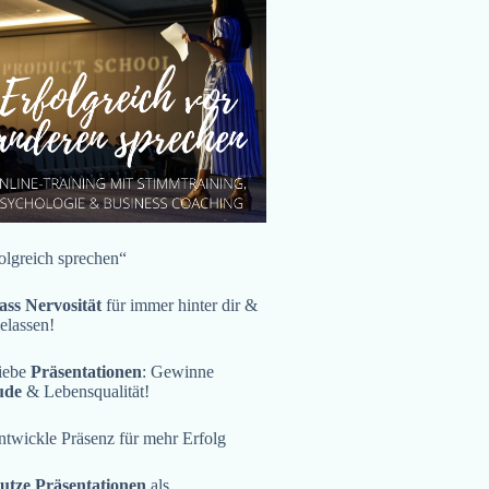
olgreich sprechen“
ass Nervosität
für immer hinter dir &
gelassen!
iebe
Präsentationen
: Gewinne
ude
& Lebensqualität!
twickle Präsenz für mehr Erfolg
utze Präsentationen
als