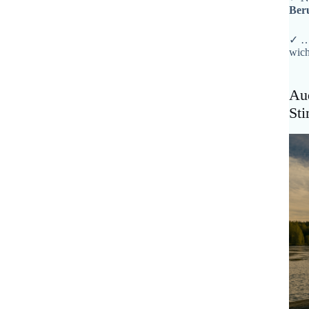
Ber
✓ …
wich
Aud
St