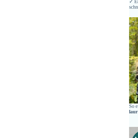
✓ Er
schn
So e
lau