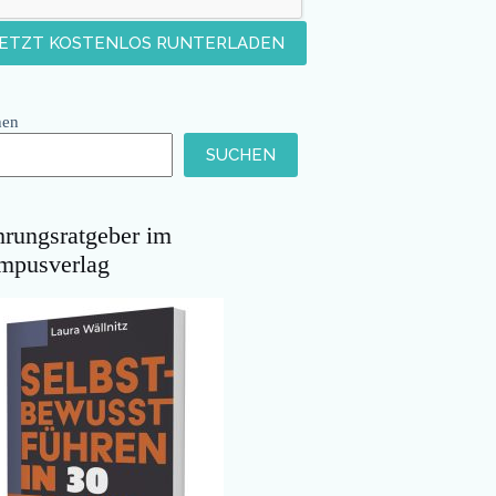
hen
SUCHEN
hrungsratgeber im
mpusverlag