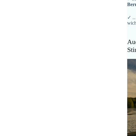
Ber
✓ …
wich
Aud
St