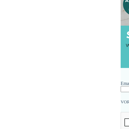
Emai
VO