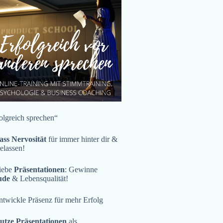
olgreich sprechen“
ass Nervosität
für immer hinter dir &
gelassen!
iebe
Präsentationen
: Gewinne
ude
& Lebensqualität!
twickle Präsenz für mehr Erfolg
utze Präsentationen
als