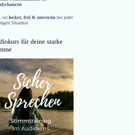
ufschancen
 sei
locker, frei & souverän
bei jeder
tigen Situation
iokurs für deine starke
imme