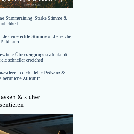
ne-Stimmtraining: Starke Stimme &
önlichkeit
inde deine
echte Stimme
und erreiche
 Publikum
ewinne
Überzeugungskraft
, damit
iele schneller erreichst!
nvestiere
in dich, deine
Präsenz
&
e berufliche
Zukunft
assen & sicher
sentieren