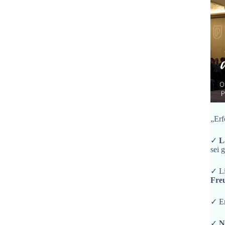
„Erf
✓
L
sei 
✓ L
Fre
✓ En
✓
N