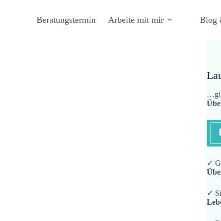
Beratungstermin
Arbeite mit mir
Blog 
La
…gib
Übe
✓ Ge
Übe
✓ Si
Leb