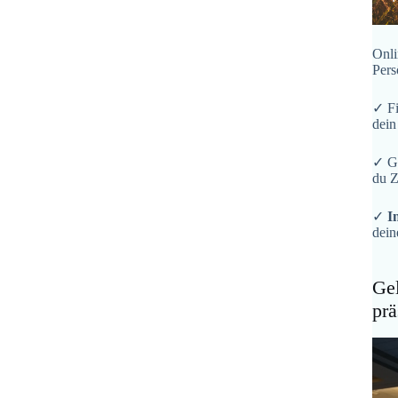
Onli
Pers
✓ F
dein
✓ G
du Z
✓
I
dein
Gel
prä