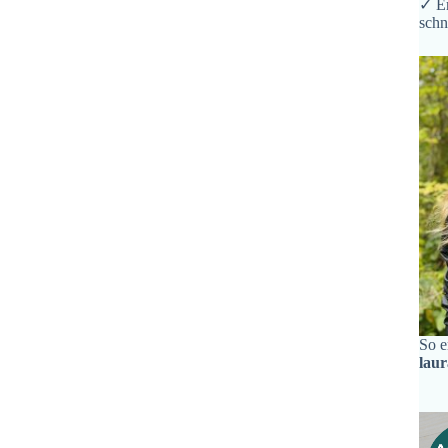
✓ Er
schn
So e
lau