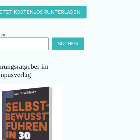
hen
SUCHEN
hrungsratgeber im
mpusverlag