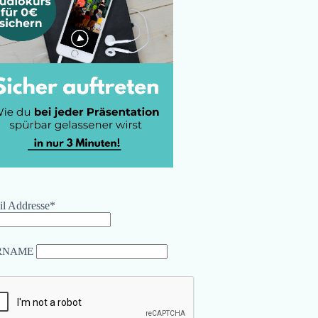
l Addresse*
RNAME