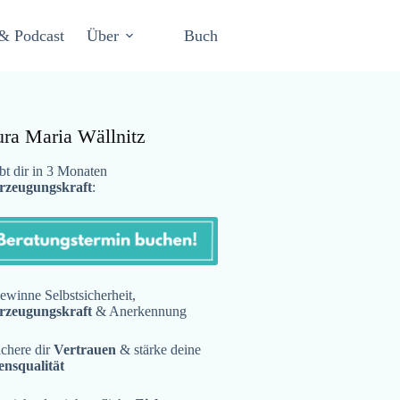
& Podcast
Über
Buch
ura Maria Wällnitz
t dir in 3 Monaten
rzeugungskraft
:
winne Selbstsicherheit,
rzeugungskraft
& Anerkennung
chere dir
Vertrauen
& stärke deine
ensqualität