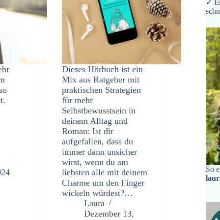
✓ Er
schn
ehr
Dieses Hörbuch ist ein
em
Mix aus Ratgeber mit
so
praktischen Strategien
t.
für mehr
Selbstbewusstsein in
deinem Alltag und
Roman: Ist dir
aufgefallen, dass du
immer dann unsicher
wirst, wenn du am
So e
024
liebsten alle mit deinem
lau
Charme um den Finger
wickeln würdest?…
Laura
Dezember 13,