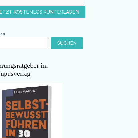
hen
SUCHEN
hrungsratgeber im
mpusverlag