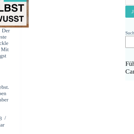
: Der
Suc
este
ckle
 Mit
gst
Fü
Ca
ebst.
ben
aber
8
ar