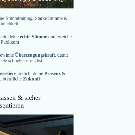
ne-Stimmtraining: Starke Stimme &
önlichkeit
inde deine
echte Stimme
und erreiche
 Publikum
ewinne
Überzeugungskraft
, damit
iele schneller erreichst!
nvestiere
in dich, deine
Präsenz
&
e berufliche
Zukunft
assen & sicher
sentieren