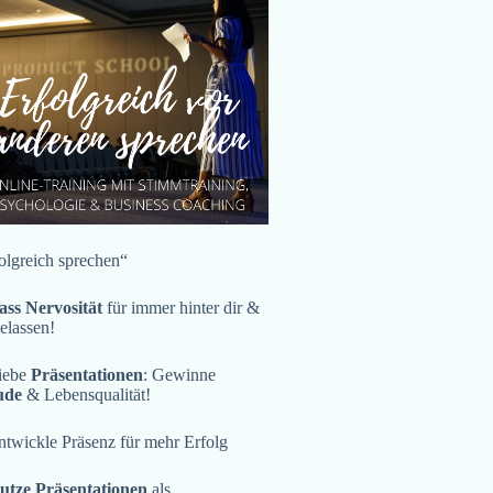
olgreich sprechen“
ass Nervosität
für immer hinter dir &
gelassen!
iebe
Präsentationen
: Gewinne
ude
& Lebensqualität!
twickle Präsenz für mehr Erfolg
utze Präsentationen
als