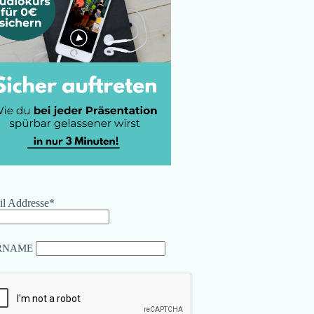
l Addresse*
RNAME