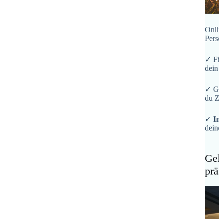
Onli
Pers
✓ F
dein
✓ G
du Z
✓
I
dein
Gel
prä