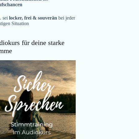
ufschancen
 sei
locker, frei & souverän
bei jeder
tigen Situation
iokurs für deine starke
imme