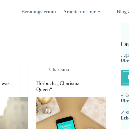
Beratungstermin
Arbeite mit mir
Blog 
La
…gib
Übe
Charisma
& was
Hörbuch: „Charisma
Queen“
✓ Ge
Übe
✓ Si
Leb