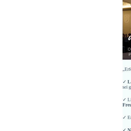
„Erf
✓
L
sei 
✓ L
Fre
✓ En
✓
N