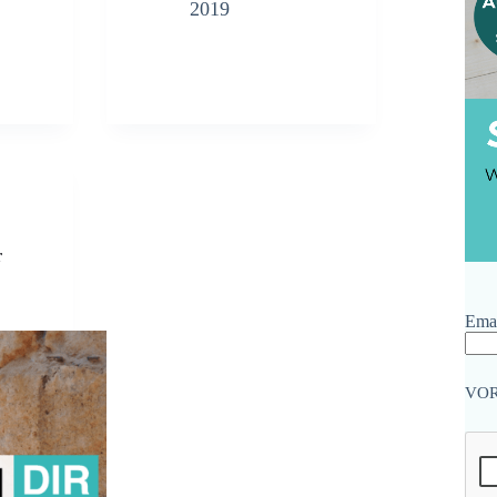
2019
r
Emai
VO