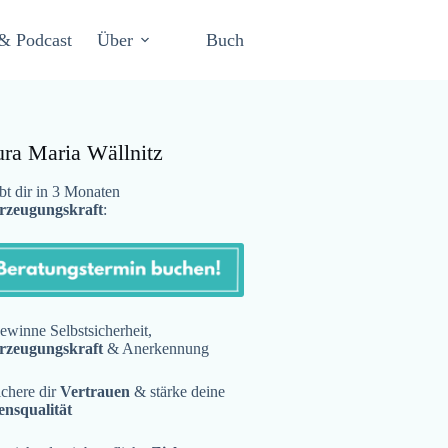
& Podcast
Über
Buch
ura Maria Wällnitz
t dir in 3 Monaten
rzeugungskraft
:
winne Selbstsicherheit,
rzeugungskraft
& Anerkennung
chere dir
Vertrauen
& stärke deine
ensqualität