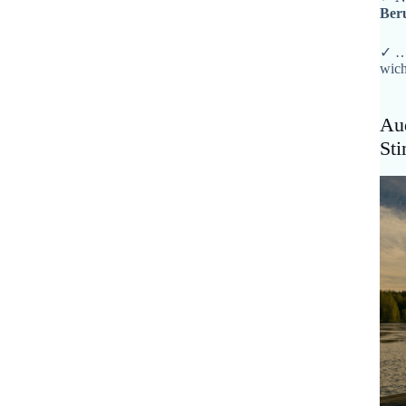
Ber
✓ …
wich
Aud
St