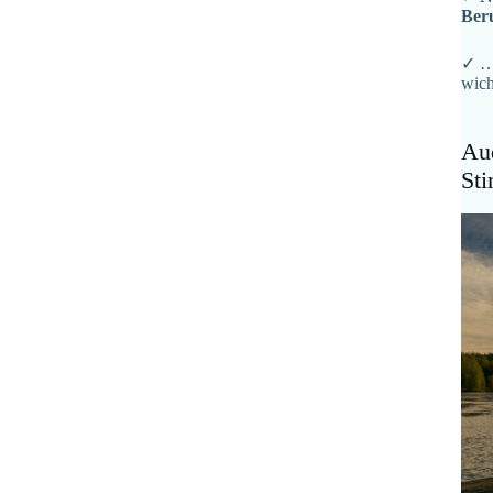
Ber
✓ …
wich
Aud
St