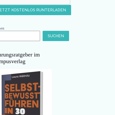
hen
SUCHEN
hrungsratgeber im
mpusverlag