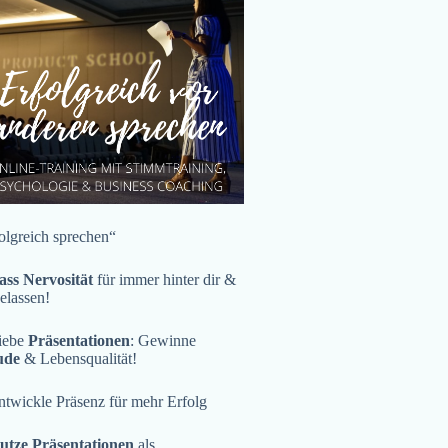
olgreich sprechen“
ass Nervosität
für immer hinter dir &
gelassen!
iebe
Präsentationen
: Gewinne
ude
& Lebensqualität!
twickle Präsenz für mehr Erfolg
utze Präsentationen
als