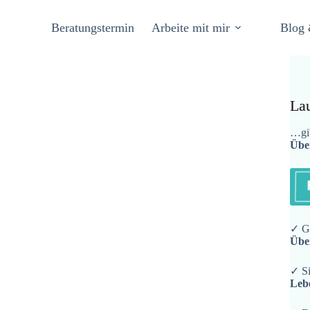
Beratungstermin
Arbeite mit mir
Blog 
La
…gib
Übe
✓ Ge
Übe
✓ Si
Leb