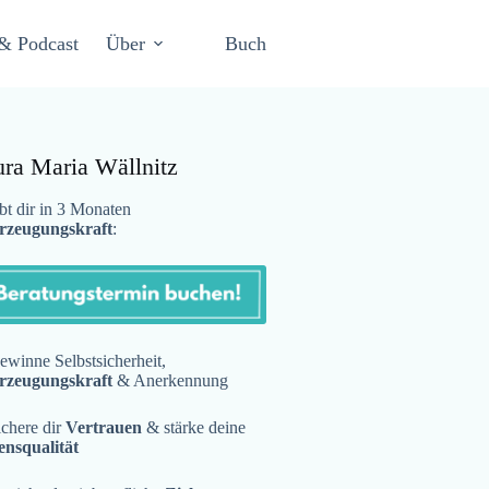
& Podcast
Über
Buch
ura Maria Wällnitz
t dir in 3 Monaten
rzeugungskraft
:
winne Selbstsicherheit,
rzeugungskraft
& Anerkennung
chere dir
Vertrauen
& stärke deine
ensqualität