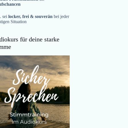
ufschancen
 sei
locker, frei & souverän
bei jeder
tigen Situation
iokurs für deine starke
imme