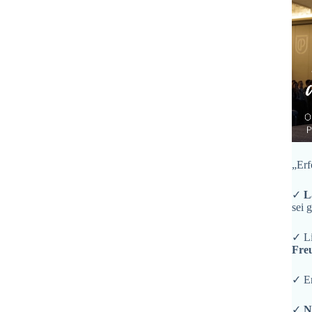
„Erf
✓
L
sei 
✓ L
Fre
✓ En
✓
N