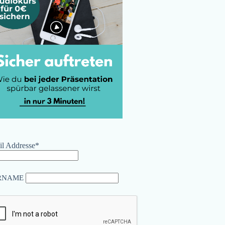
l Addresse*
RNAME