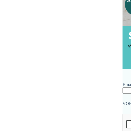
Emai
VO