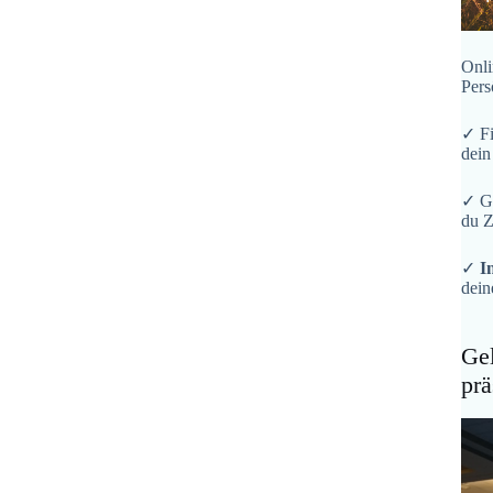
Onli
Pers
✓ F
dein
✓ G
du Z
✓
I
dein
Gel
prä