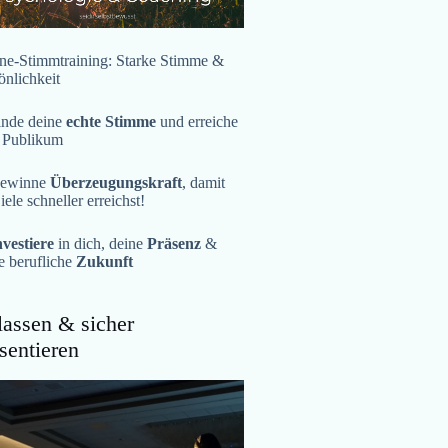
ne-Stimmtraining: Starke Stimme &
önlichkeit
inde deine
echte Stimme
und erreiche
 Publikum
ewinne
Überzeugungskraft
, damit
iele schneller erreichst!
nvestiere
in dich, deine
Präsenz
&
e berufliche
Zukunft
assen & sicher
sentieren