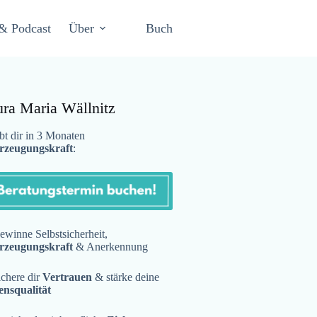
& Podcast
Über
Buch
ura Maria Wällnitz
t dir in 3 Monaten
rzeugungskraft
:
winne Selbstsicherheit,
rzeugungskraft
& Anerkennung
chere dir
Vertrauen
& stärke deine
ensqualität