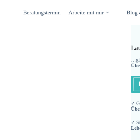
Beratungstermin
Arbeite mit mir
Blog 
La
…gib
Übe
✓ Ge
Übe
✓ Si
Leb