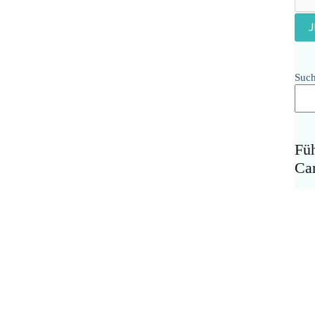
Suc
Fü
Ca