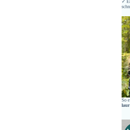
✓ Er
schn
So e
lau