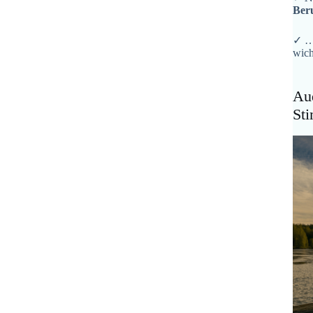
Ber
✓ …
wich
Aud
St