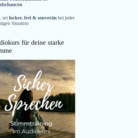
ufschancen
 sei
locker, frei & souverän
bei jeder
tigen Situation
iokurs für deine starke
imme