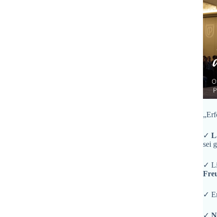
„Erf
✓
L
sei 
✓ L
Fre
✓ En
✓
N