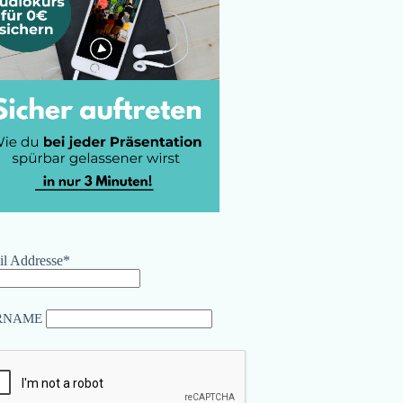
l Addresse*
RNAME