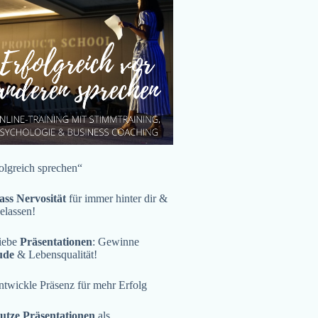
olgreich sprechen“
ass Nervosität
für immer hinter dir &
gelassen!
iebe
Präsentationen
: Gewinne
ude
& Lebensqualität!
twickle Präsenz für mehr Erfolg
utze Präsentationen
als