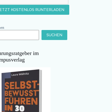
hen
SUCHEN
hrungsratgeber im
mpusverlag