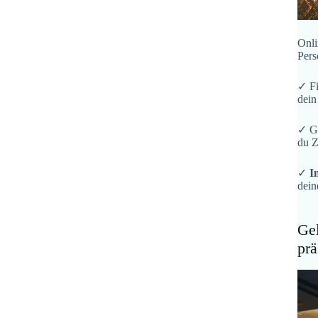
Onli
Pers
✓ F
dein
✓ G
du Z
✓
I
dein
Gel
prä