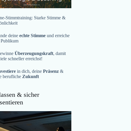
ne-Stimmtraining: Starke Stimme &
önlichkeit
inde deine
echte Stimme
und erreiche
 Publikum
ewinne
Überzeugungskraft
, damit
iele schneller erreichst!
nvestiere
in dich, deine
Präsenz
&
e berufliche
Zukunft
assen & sicher
sentieren