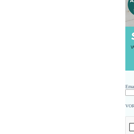
Emai
VO