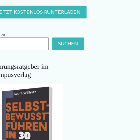
hen
SUCHEN
hrungsratgeber im
mpusverlag