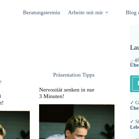
Beratungstermin
Arbeite mit mir
Blog 
La
…gib
Übe
Präsentation Tipps
e
Nervosität senken in nur
3
3 Minuten!
t!
✓ Ge
Übe
✓ Si
Leb