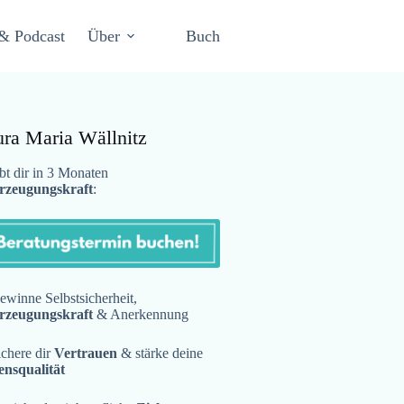
& Podcast
Über
Buch
ura Maria Wällnitz
t dir in 3 Monaten
rzeugungskraft
:
winne Selbstsicherheit,
rzeugungskraft
& Anerkennung
chere dir
Vertrauen
& stärke deine
ensqualität