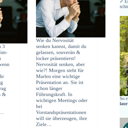
✓ Er
schn
Wie du Nervosität
n 3
senken kannst, damit du
eim-
gelassen, souverän &
u
locker präsentierst!
 wenn
Nervosität senken, aber
wie?! Morgen steht für
dir
Marlen eine wichtige
ug
Präsentation an. Sie ist
rag
schon länger
n &
Führungskraft. In
So e
wichtigen Meetings oder
lau
bei
s…
Vorstandspräsentationen
will sie überzeugen, ihre
Ziele…