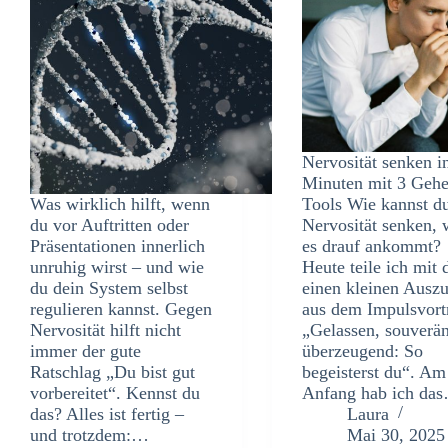
Nervosität senken i
Minuten mit 3 Geh
Was wirklich hilft, wenn
Tools Wie kannst d
du vor Auftritten oder
Nervosität senken,
Präsentationen innerlich
es drauf ankommt?
unruhig wirst – und wie
Heute teile ich mit 
du dein System selbst
einen kleinen Ausz
regulieren kannst. Gegen
aus dem Impulsvort
Nervosität hilft nicht
„Gelassen, souverä
immer der gute
überzeugend: So
Ratschlag „Du bist gut
begeisterst du“. Am
vorbereitet“. Kennst du
Anfang hab ich da
das? Alles ist fertig –
Laura
und trotzdem:…
Mai 30, 2025