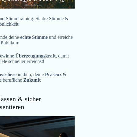
ne-Stimmtraining: Starke Stimme &
önlichkeit
inde deine
echte Stimme
und erreiche
 Publikum
ewinne
Überzeugungskraft
, damit
iele schneller erreichst!
nvestiere
in dich, deine
Präsenz
&
e berufliche
Zukunft
assen & sicher
sentieren