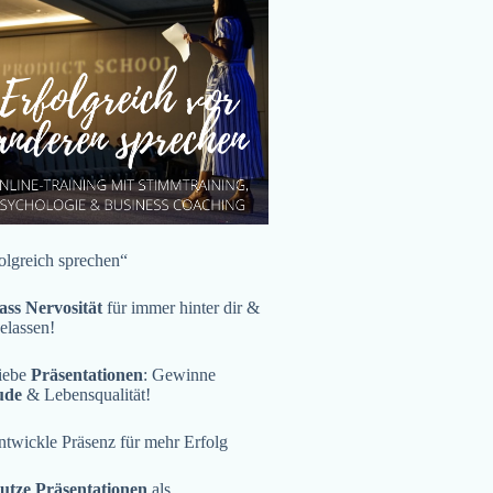
olgreich sprechen“
ass Nervosität
für immer hinter dir &
gelassen!
iebe
Präsentationen
: Gewinne
ude
& Lebensqualität!
twickle Präsenz für mehr Erfolg
utze Präsentationen
als