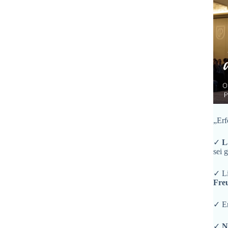
„Erf
✓
L
sei 
✓ L
Fre
✓ En
✓
N