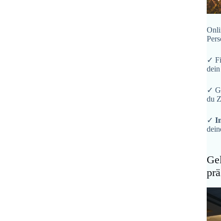
Onli
Pers
✓ F
dein
✓ G
du Z
✓
I
dein
Gel
prä