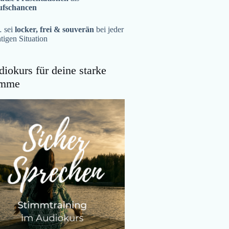
ufschancen
 sei
locker, frei & souverän
bei jeder
tigen Situation
iokurs für deine starke
imme