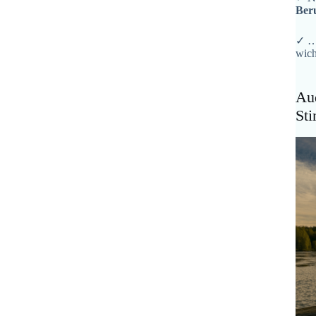
Ber
✓ …
wich
Aud
St