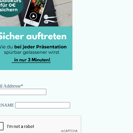
l Addresse*
RNAME