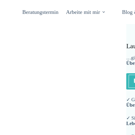
Beratungstermin
Arbeite mit mir
Blog 
La
…gib
Übe
✓ Ge
Übe
✓ Si
Leb