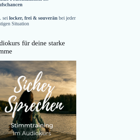
ufschancen
 sei
locker, frei & souverän
bei jeder
tigen Situation
iokurs für deine starke
imme