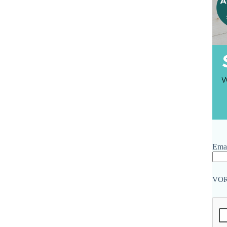
Emai
VO