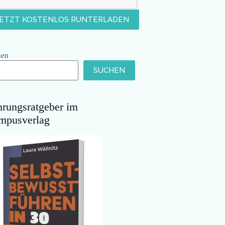
hen
SUCHEN
hrungsratgeber im
mpusverlag