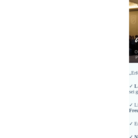
„Erf
✓
L
sei 
✓ L
Fre
✓ En
✓
N