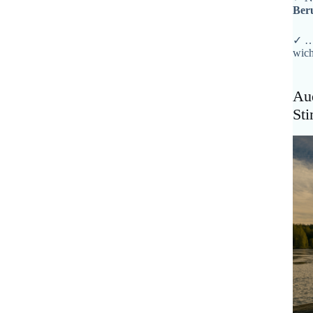
Ber
✓ …
wich
Aud
St