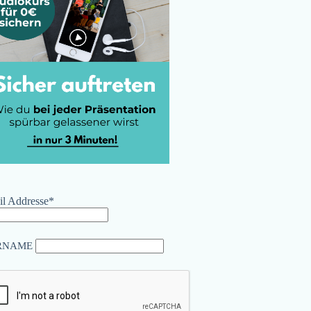
l Addresse*
RNAME