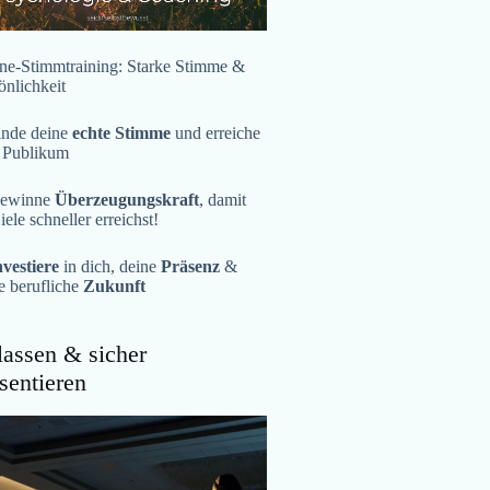
ne-Stimmtraining: Starke Stimme &
önlichkeit
inde deine
echte Stimme
und erreiche
 Publikum
ewinne
Überzeugungskraft
, damit
iele schneller erreichst!
nvestiere
in dich, deine
Präsenz
&
e berufliche
Zukunft
assen & sicher
sentieren