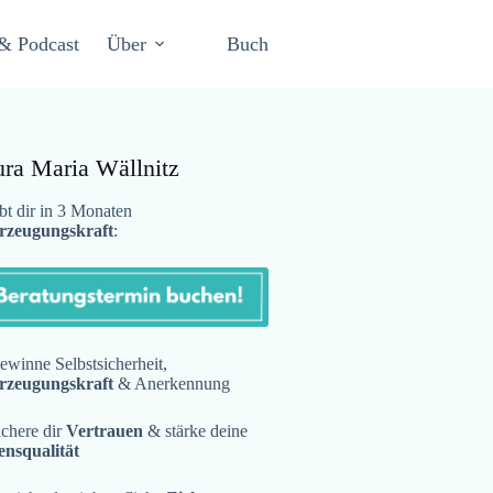
& Podcast
Über
Buch
ura Maria Wällnitz
t dir in 3 Monaten
rzeugungskraft
:
winne Selbstsicherheit,
rzeugungskraft
& Anerkennung
chere dir
Vertrauen
& stärke deine
ensqualität