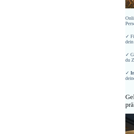
Onli
Pers
✓ F
dein
✓ G
du Z
✓
I
dein
Gel
prä