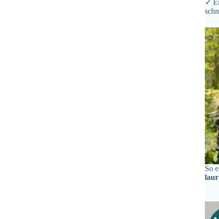
✓ Er
schn
So e
lau