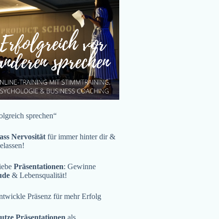
olgreich sprechen“
ass Nervosität
für immer hinter dir &
gelassen!
iebe
Präsentationen
: Gewinne
ude
& Lebensqualität!
twickle Präsenz für mehr Erfolg
utze Präsentationen
als