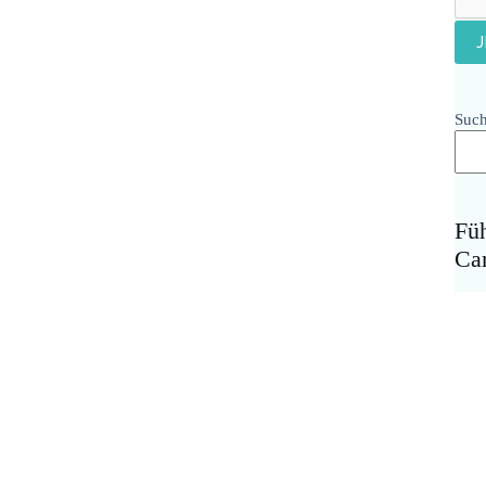
Suc
Fü
Ca