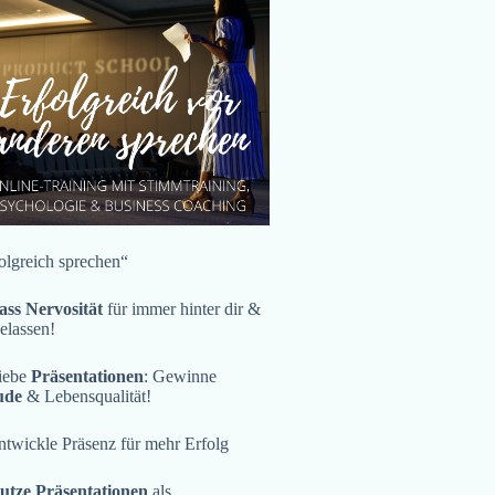
olgreich sprechen“
ass Nervosität
für immer hinter dir &
gelassen!
iebe
Präsentationen
: Gewinne
ude
& Lebensqualität!
twickle Präsenz für mehr Erfolg
utze Präsentationen
als