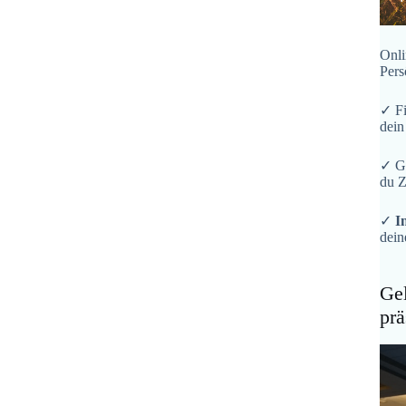
Onli
Pers
✓ F
dein
✓ G
du Z
✓
I
dein
Gel
prä