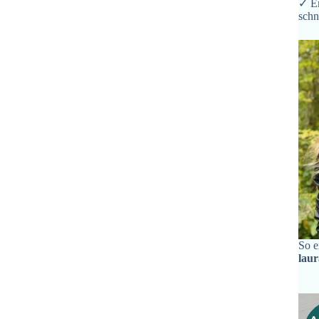
✓ Er
schn
So e
lau