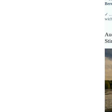
Ber
✓ …
wich
Aud
St