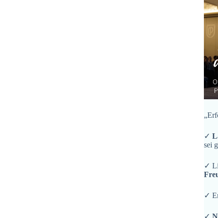
„Erf
✓
L
sei 
✓ L
Fre
✓ En
✓
N