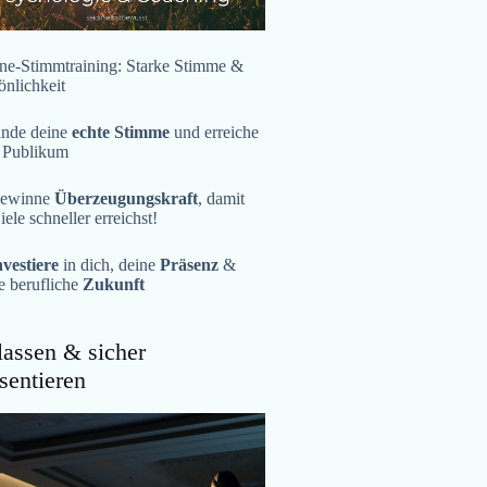
ne-Stimmtraining: Starke Stimme &
önlichkeit
inde deine
echte Stimme
und erreiche
 Publikum
ewinne
Überzeugungskraft
, damit
iele schneller erreichst!
nvestiere
in dich, deine
Präsenz
&
e berufliche
Zukunft
assen & sicher
sentieren