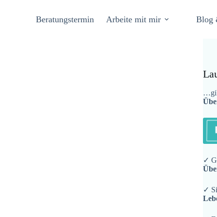
Beratungstermin
Arbeite mit mir
Blog 
La
…gib
Übe
✓ Ge
Übe
✓ Si
Leb