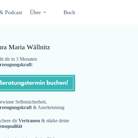
& Podcast
Über
Buch
ura Maria Wällnitz
t dir in 3 Monaten
rzeugungskraft
:
winne Selbstsicherheit,
rzeugungskraft
& Anerkennung
chere dir
Vertrauen
& stärke deine
ensqualität