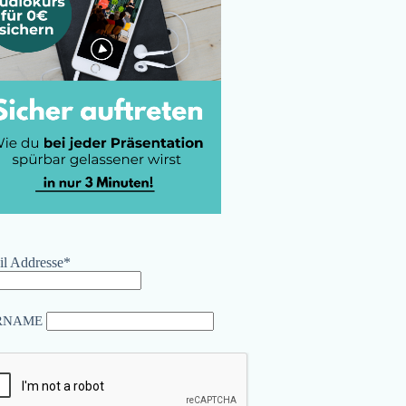
l Addresse*
RNAME