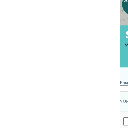
Emai
VO