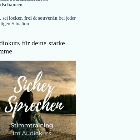
ufschancen
 sei
locker, frei & souverän
bei jeder
tigen Situation
iokurs für deine starke
imme