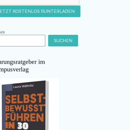
hen
SUCHEN
hrungsratgeber im
mpusverlag