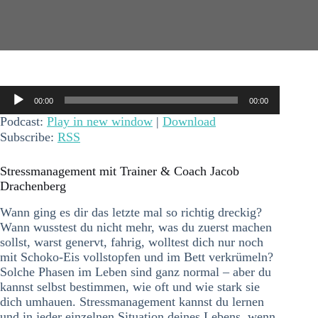
Audio-
00:00
00:00
Player
Podcast:
Play in new window
|
Download
Subscribe:
RSS
Stressmanagement mit Trainer & Coach Jacob
Drachenberg
Wann ging es dir das letzte mal so richtig dreckig?
Wann wusstest du nicht mehr, was du zuerst machen
sollst, warst genervt, fahrig, wolltest dich nur noch
mit Schoko-Eis vollstopfen und im Bett verkrümeln?
Solche Phasen im Leben sind ganz normal – aber du
kannst selbst bestimmen, wie oft und wie stark sie
dich umhauen. Stressmanagement kannst du lernen
und in jeder einzelnen Situation deines Lebens, wenn