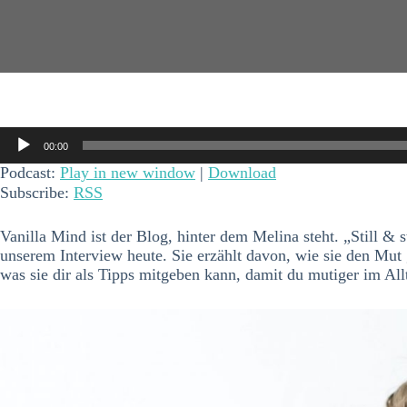
Audio-
00:00
Player
Podcast:
Play in new window
|
Download
Subscribe:
RSS
Vanilla Mind ist der Blog, hinter dem Melina steht. „Still & 
unserem Interview heute. Sie erzählt davon, wie sie den Mut
was sie dir als Tipps mitgeben kann, damit du mutiger im Allt