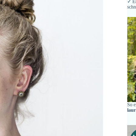
✓ Er
schn
So e
lau