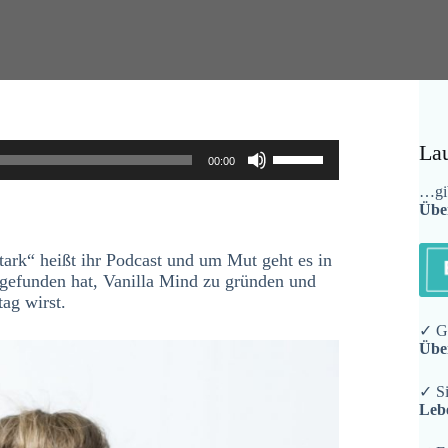
Pfeiltasten
La
00:00
Hoch/Runter
benutzen,
…gib
Übe
um
die
Lautstärke
stark“ heißt ihr Podcast und um Mut geht es in
zu
 gefunden hat, Vanilla Mind zu gründen und
regeln.
ag wirst.
✓ Ge
Übe
✓ Si
Leb