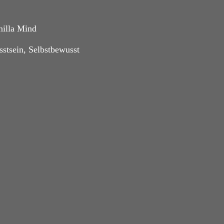
illa Mind
stsein
,
Selbstbewusst