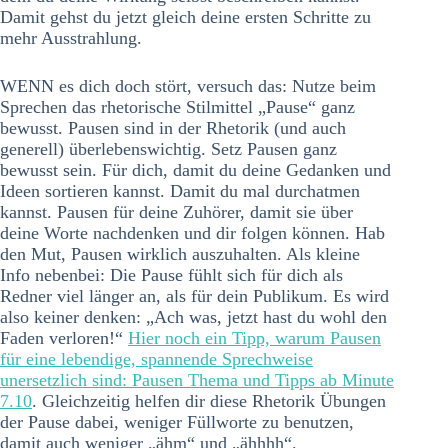
Damit gehst du jetzt gleich deine ersten Schritte zu
mehr Ausstrahlung.
WENN es dich doch stört, versuch das: Nutze beim
Sprechen das rhetorische Stilmittel „Pause“ ganz
bewusst. Pausen sind in der Rhetorik (und auch
generell) überlebenswichtig. Setz Pausen ganz
bewusst sein. Für dich, damit du deine Gedanken und
Ideen sortieren kannst. Damit du mal durchatmen
kannst. Pausen für deine Zuhörer, damit sie über
deine Worte nachdenken und dir folgen können. Hab
den Mut, Pausen wirklich auszuhalten. Als kleine
Info nebenbei: Die Pause fühlt sich für dich als
Redner viel länger an, als für dein Publikum. Es wird
also keiner denken: „Ach was, jetzt hast du wohl den
Faden verloren!“
Hier noch ein Tipp, warum Pausen
für eine lebendige, spannende Sprechweise
unersetzlich sind: Pausen Thema und Tipps ab Minute
7.10
. Gleichzeitig helfen dir diese Rhetorik Übungen
der Pause dabei, weniger Füllworte zu benutzen,
damit auch weniger „ähm“ und „ähhhh“.