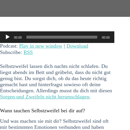
Audio-
00:00
00:00
Player
Podcast:
Play in new window
|
Download
Subscribe:
RSS
Selbstzweifel lassen dich nachts nicht schlafen. Du
liegst abends im Bett und grübelst, dass du nicht gut
genug bist. Du sorgst dich, ob du das heute richtig
gemacht hast und hinterfragst sowieso oft deine
Entscheidungen. Allerdings musst du dich mit diesen
Sorgen und Zweifeln nicht herumschlagen
.
Wann tauchen Selbstzweifel bei dir auf?
Und was machen sie mit dir? Selbstzweifel sind oft
mit bestimmten Emotionen verbunden und haben