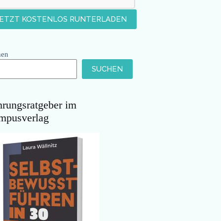
hen
SUCHEN
hrungsratgeber im
mpusverlag