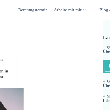
Beratungstermin
Arbeite mit mir
Blog 
La
…gib
Übe
en
en in
en
✓ Ge
Übe
✓ Si
Leb