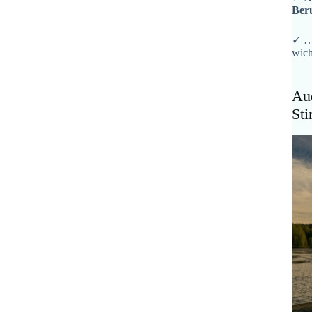
Ber
✓ …
wich
Aud
St