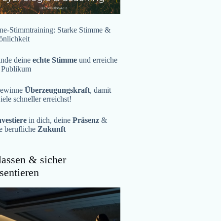
ne-Stimmtraining: Starke Stimme &
önlichkeit
inde deine
echte Stimme
und erreiche
 Publikum
ewinne
Überzeugungskraft
, damit
iele schneller erreichst!
nvestiere
in dich, deine
Präsenz
&
e berufliche
Zukunft
assen & sicher
sentieren