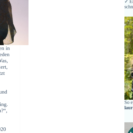
✓ Er
schn
en in
jeden
Was,
ert,
tzt
und
So e
ing.
lau
n?“,
020