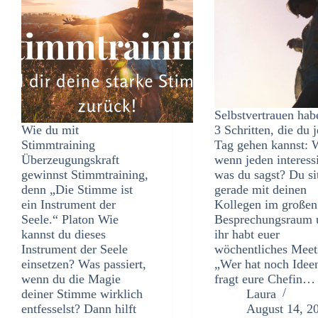
Selbstvertrauen hab
Wie du mit
3 Schritten, die du 
Stimmtraining
Tag gehen kannst: 
Überzeugungskraft
wenn jeden interessi
gewinnst Stimmtraining,
was du sagst? Du si
denn „Die Stimme ist
gerade mit deinen
ein Instrument der
Kollegen im großen
Seele.“ Platon Wie
Besprechungsraum 
kannst du dieses
ihr habt euer
Instrument der Seele
wöchentliches Meet
einsetzen? Was passiert,
„Wer hat noch Idee
wenn du die Magie
fragt eure Chefin…
deiner Stimme wirklich
Laura
entfesselst? Dann hilft
August 14, 2