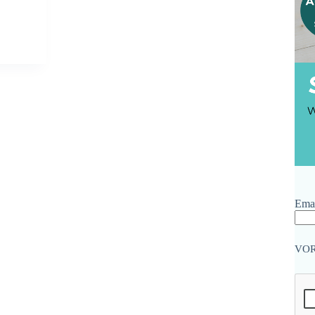
Emai
VO