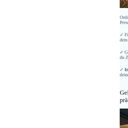
Onli
Pers
✓ F
dein
✓ G
du Z
✓
I
dein
Gel
prä