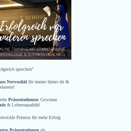
olgreich sprechen“
ass Nervosität
für immer hinter dir &
gelassen!
iebe
Präsentationen
: Gewinne
ude
& Lebensqualität!
twickle Präsenz für mehr Erfolg
utze Präsentationen
als