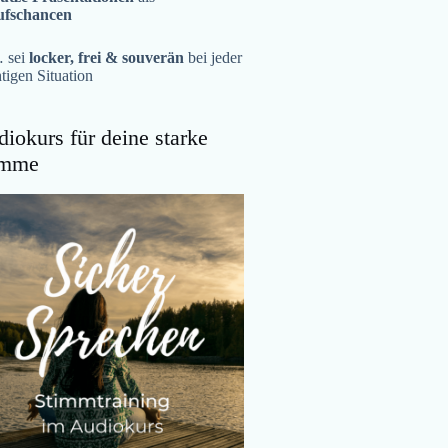
ufschancen
 sei
locker, frei & souverän
bei jeder
tigen Situation
iokurs für deine starke
imme