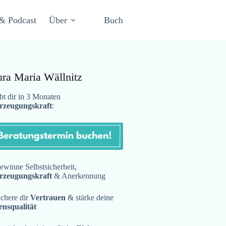
& Podcast
Über
Buch
ura Maria Wällnitz
t dir in 3 Monaten
rzeugungskraft
:
winne Selbstsicherheit,
rzeugungskraft
& Anerkennung
chere dir
Vertrauen
& stärke deine
ensqualität