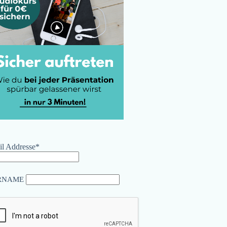
l Addresse*
RNAME