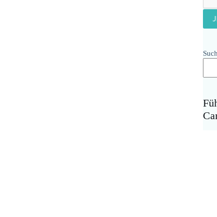
Suc
Fü
Ca