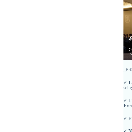
„Erf
✓
L
sei 
✓ L
Fre
✓ En
✓
N