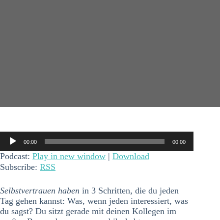
Audio-
00:00
00:00
Player
Podcast:
Play in new window
|
Download
Subscribe:
RSS
Selbstvertrauen haben
in 3 Schritten, die du jeden
Tag gehen kannst: Was, wenn jeden interessiert, was
du sagst? Du sitzt gerade mit deinen Kollegen im