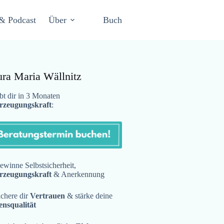
& Podcast
Über
Buch
ura Maria Wällnitz
t dir in 3 Monaten
rzeugungskraft
:
winne Selbstsicherheit,
rzeugungskraft
& Anerkennung
chere dir
Vertrauen
& stärke deine
ensqualität