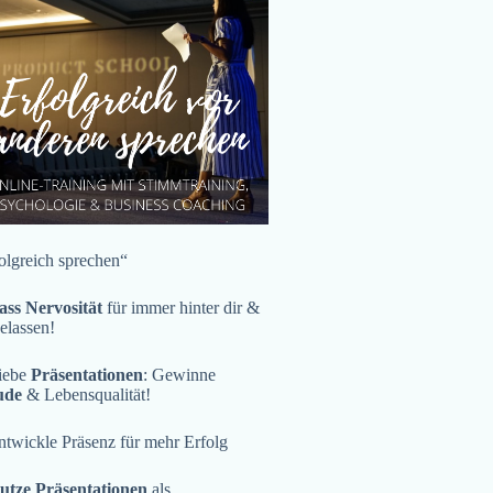
olgreich sprechen“
ass Nervosität
für immer hinter dir &
gelassen!
iebe
Präsentationen
: Gewinne
ude
& Lebensqualität!
twickle Präsenz für mehr Erfolg
utze Präsentationen
als