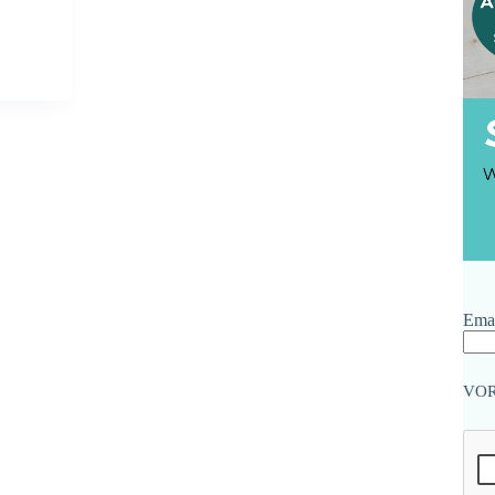
Emai
VO