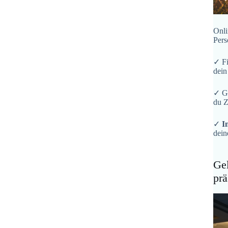
Onli
Pers
✓ F
dein
✓ G
du Z
✓
I
dein
Gel
prä