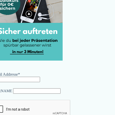
l Addresse*
RNAME