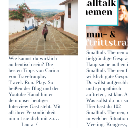
Smalltalk Themen o
Wie kannst du wirklich
tiefgründige Gespr
authentisch sein? Die
Hauptsache authent
besten Tipps von Carina
Smalltalk Themen f
von Travelrunplay
wirklich gute Gespr
Travel. Run. Play. So
Du willst aufgeschl
heißen der Blog und der
und sympathisch
Youtube Kanal hinter
auftreten, ist klar. 
dem unser heutiger
Was sollst du nur s
Interview Gast steht. Mit
Hier hast du 102
all ihrer Persönlichkeit
Smalltalk Themen, 
nimmt sie dich mit zu…
in welcher Situation
Laura
Meeting, Kongress,