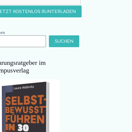
hen
SUCHEN
hrungsratgeber im
mpusverlag