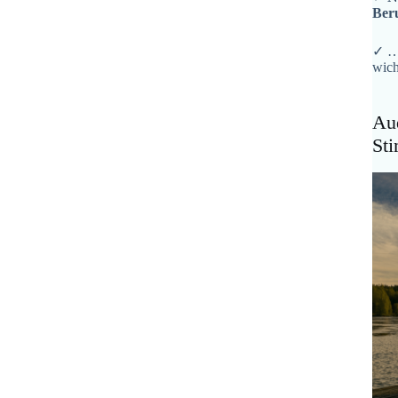
Ber
✓ …
wich
Aud
St