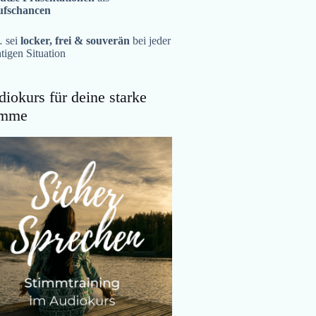
ufschancen
 sei
locker, frei & souverän
bei jeder
tigen Situation
iokurs für deine starke
imme