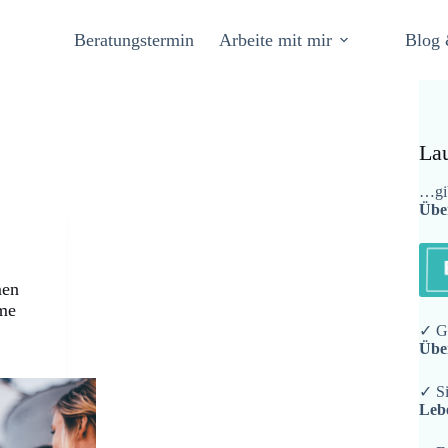
Beratungstermin
Arbeite mit mir
Blog 
La
…gib
Übe
men
mme
✓ Ge
Übe
✓ Si
Leb