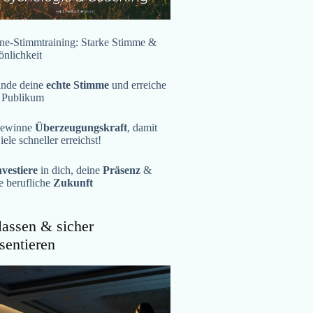
ne-Stimmtraining: Starke Stimme &
önlichkeit
inde deine
echte Stimme
und erreiche
 Publikum
ewinne
Überzeugungskraft
, damit
iele schneller erreichst!
nvestiere
in dich, deine
Präsenz
&
e berufliche
Zukunft
assen & sicher
sentieren