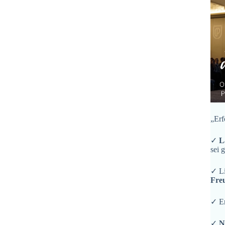
„Erf
✓
L
sei 
✓ L
Fre
✓ En
✓
N