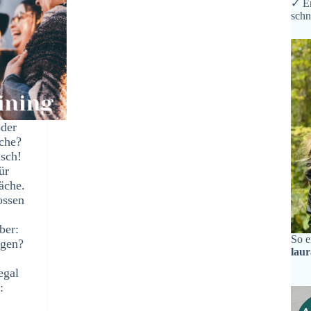
✓ Er
schn
der
äche?
isch!
ür
äche.
ossen
Aber:
So e
agen?
lau
egal
: