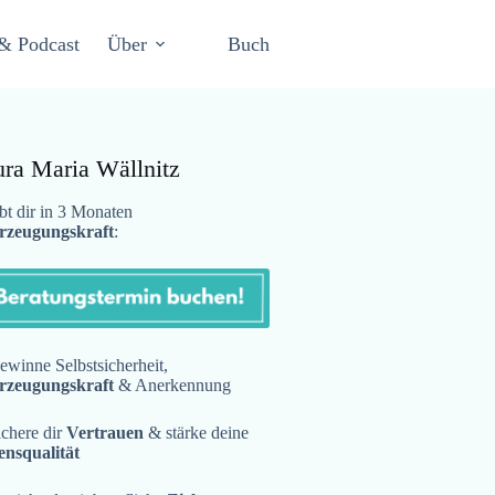
& Podcast
Über
Buch
ura Maria Wällnitz
t dir in 3 Monaten
rzeugungskraft
:
winne Selbstsicherheit,
rzeugungskraft
& Anerkennung
chere dir
Vertrauen
& stärke deine
ensqualität