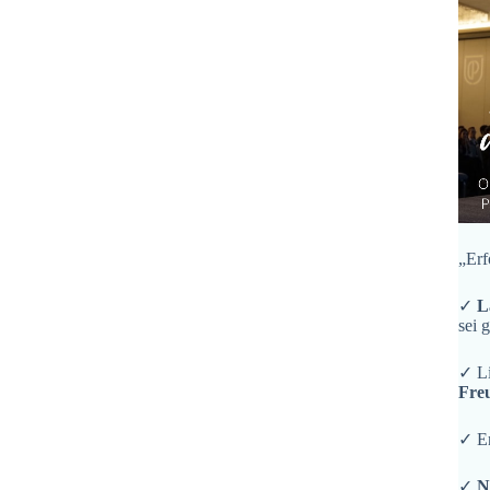
„Erf
✓
L
sei 
✓ L
Fre
✓ En
✓
N