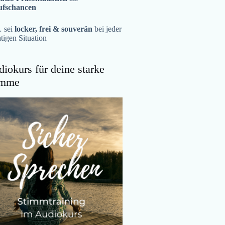
ufschancen
 sei
locker, frei & souverän
bei jeder
tigen Situation
iokurs für deine starke
imme