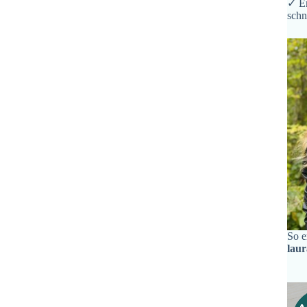
✓ Er
schn
So e
lau