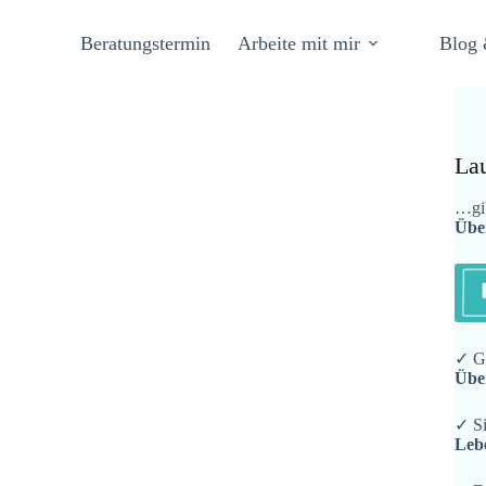
Beratungstermin
Arbeite mit mir
Blog 
La
…gib
Übe
✓ Ge
Übe
✓ Si
Leb