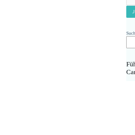
Suc
Fü
Ca