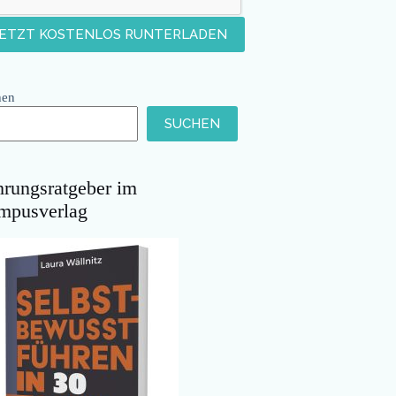
hen
SUCHEN
hrungsratgeber im
mpusverlag