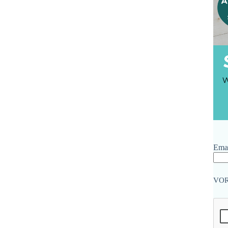
Emai
VO