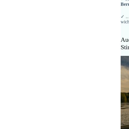
Ber
✓ …
wich
Aud
St