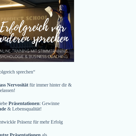
olgreich sprechen“
ass Nervosität
für immer hinter dir &
gelassen!
iebe
Präsentationen
: Gewinne
ude
& Lebensqualität!
twickle Präsenz für mehr Erfolg
utze Präsentationen
als