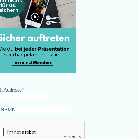
l Addresse*
RNAME