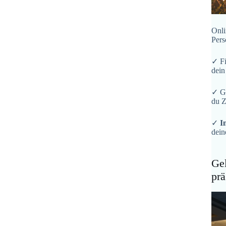
Onli
Pers
✓ F
dein
✓ G
du Z
✓
I
dein
Gel
prä