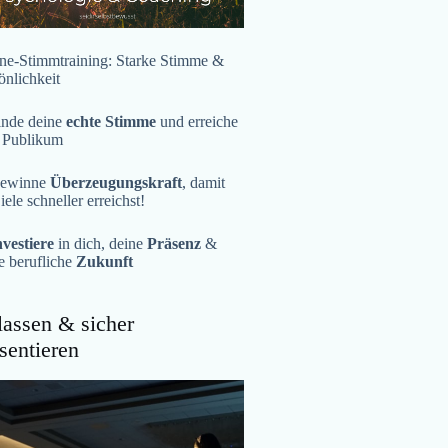
ne-Stimmtraining: Starke Stimme &
önlichkeit
inde deine
echte Stimme
und erreiche
 Publikum
ewinne
Überzeugungskraft
, damit
iele schneller erreichst!
nvestiere
in dich, deine
Präsenz
&
e berufliche
Zukunft
assen & sicher
sentieren