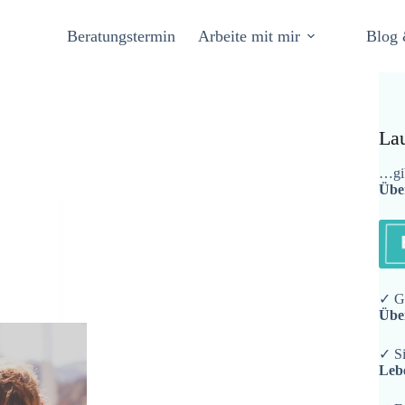
Beratungstermin
Arbeite mit mir
Blog 
La
…gib
Übe
✓ Ge
Übe
✓ Si
Leb