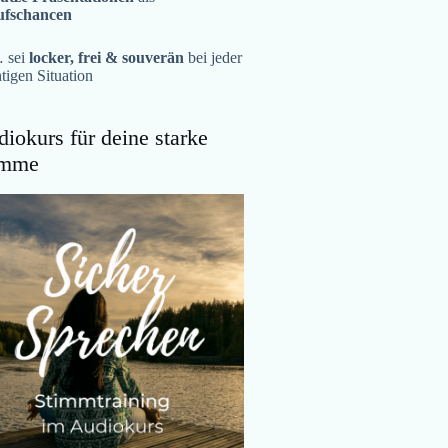
ufschancen
 sei
locker, frei & souverän
bei jeder
tigen Situation
iokurs für deine starke
imme