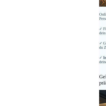
Onli
Pers
✓ F
dein
✓ G
du Z
✓
I
dein
Gel
prä