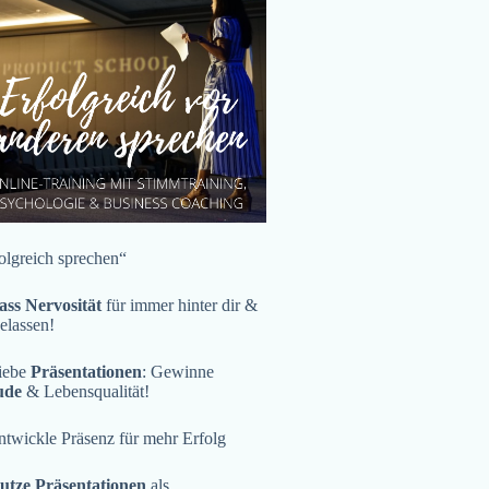
olgreich sprechen“
ass Nervosität
für immer hinter dir &
gelassen!
iebe
Präsentationen
: Gewinne
ude
& Lebensqualität!
twickle Präsenz für mehr Erfolg
utze Präsentationen
als