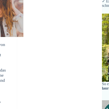
✓ Er
schn
von
t
 das
ine
und
So e
lau
,