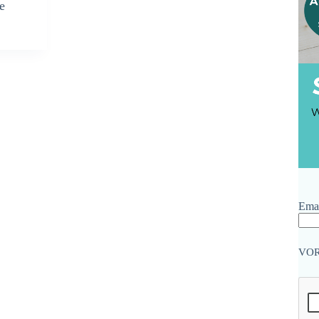
e
Emai
VO