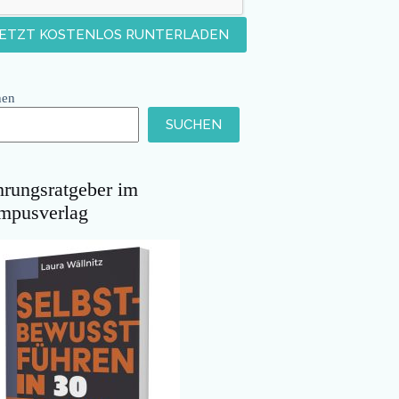
hen
SUCHEN
hrungsratgeber im
mpusverlag