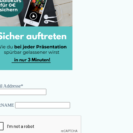
l Addresse*
RNAME