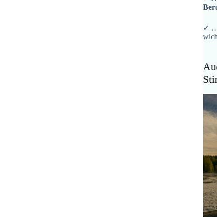
Ber
✓ …
wich
Aud
St