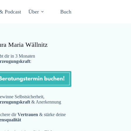
& Podcast
Über
Buch
ura Maria Wällnitz
t dir in 3 Monaten
rzeugungskraft
:
winne Selbstsicherheit,
rzeugungskraft
& Anerkennung
chere dir
Vertrauen
& stärke deine
ensqualität