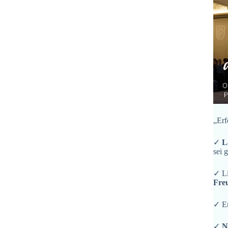
„Erf
✓
L
sei 
✓ L
Fre
✓ En
✓
N