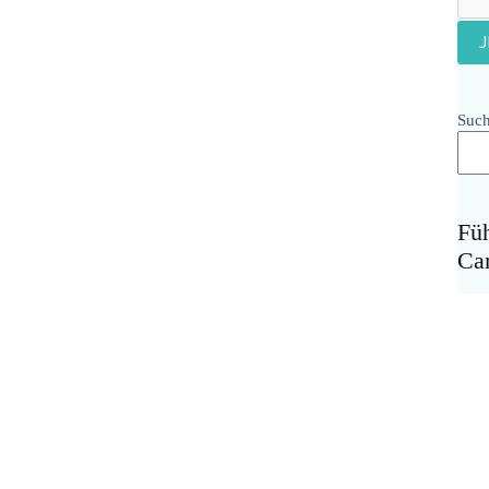
Suc
Fü
Ca