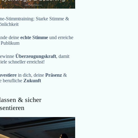
ne-Stimmtraining: Starke Stimme &
önlichkeit
inde deine
echte Stimme
und erreiche
 Publikum
ewinne
Überzeugungskraft
, damit
iele schneller erreichst!
nvestiere
in dich, deine
Präsenz
&
e berufliche
Zukunft
assen & sicher
sentieren