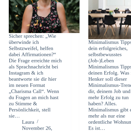
Sicher sprechen: „Wie
überwinde ich
Minimalismus Tipps
Selbstzweifel, helfen
dein erfolgreiches,
dabei Affirmationen?“
selbstbewusstes
Die Frage erreichte mich
(Job-)Leben
als Sprachnachricht bei
Minimalismus Tipps
Instagram & ich
deinen Erfolg. Was
beantworte sie dir hier
Henker soll dieser
im neuen Format
Minimalismus-Tren
„Charisma Call“. Wenn
dir, deinem Job und
du Fragen an mich hast
mehr Erfolg zu tun
zu Stimme &
haben? Alles.
Persönlichkeit, stell
Minimalismus gibt 
sie…
mehr als nur eine
Laura
ordentliche Wohnun
November 26,
Es ist…