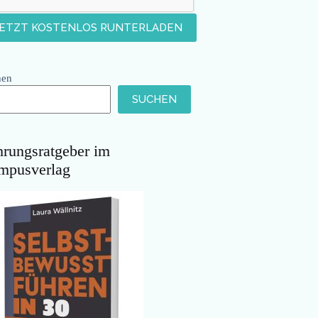
hen
SUCHEN
hrungsratgeber im
mpusverlag