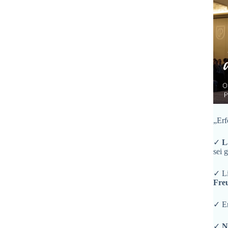
„Erf
✓
L
sei 
✓ L
Fre
✓ En
✓
N