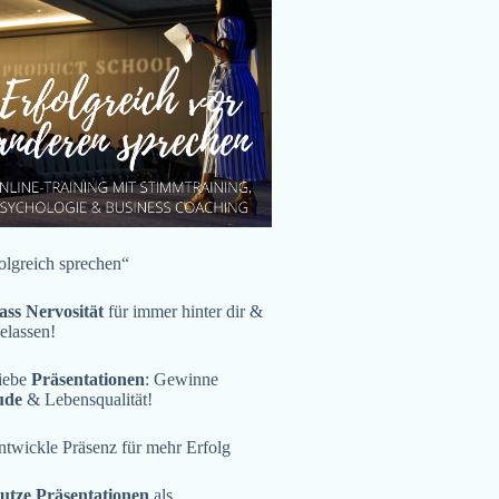
olgreich sprechen“
ass Nervosität
für immer hinter dir &
gelassen!
iebe
Präsentationen
: Gewinne
ude
& Lebensqualität!
twickle Präsenz für mehr Erfolg
utze Präsentationen
als