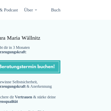
& Podcast
Über
Buch
ura Maria Wällnitz
t dir in 3 Monaten
rzeugungskraft
:
winne Selbstsicherheit,
rzeugungskraft
& Anerkennung
chere dir
Vertrauen
& stärke deine
ensqualität