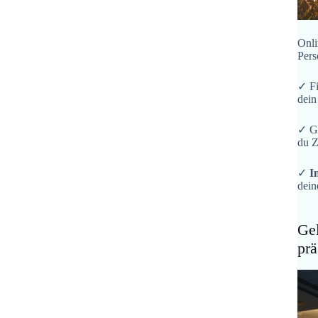
Onli
Pers
✓ F
dein
✓ G
du Z
✓
I
dein
Gel
prä