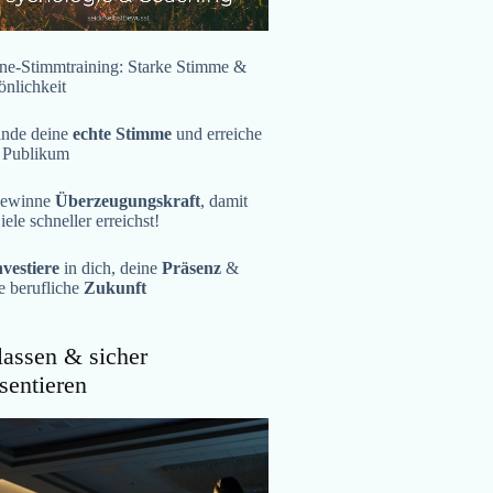
ne-Stimmtraining: Starke Stimme &
önlichkeit
inde deine
echte Stimme
und erreiche
 Publikum
ewinne
Überzeugungskraft
, damit
iele schneller erreichst!
nvestiere
in dich, deine
Präsenz
&
e berufliche
Zukunft
assen & sicher
sentieren