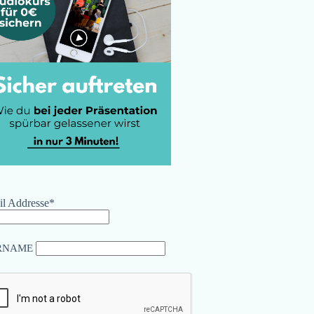
l Addresse*
RNAME