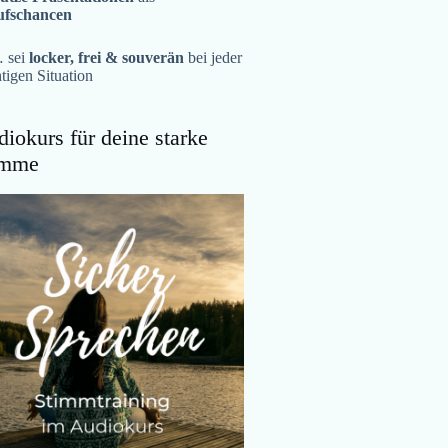
ufschancen
 sei
locker, frei & souverän
bei jeder
tigen Situation
iokurs für deine starke
imme