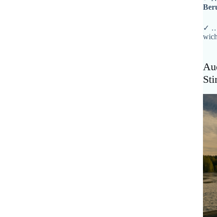
Ber
✓ …
wich
Aud
St