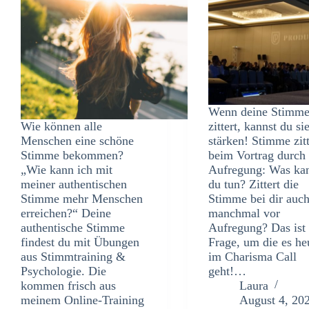
Wenn deine Stimm
Wie können alle
zittert, kannst du si
Menschen eine schöne
stärken! Stimme zitt
Stimme bekommen?
beim Vortrag durch
„Wie kann ich mit
Aufregung: Was ka
meiner authentischen
du tun? Zittert die
Stimme mehr Menschen
Stimme bei dir auc
erreichen?“ Deine
manchmal vor
authentische Stimme
Aufregung? Das ist 
findest du mit Übungen
Frage, um die es he
aus Stimmtraining &
im Charisma Call
Psychologie. Die
geht!…
kommen frisch aus
Laura
meinem Online-Training
August 4, 20