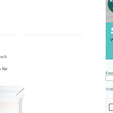
buch
 für
Emai
VO