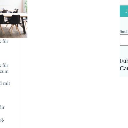
Suc
 für
Fü
 für
Ca
 zum
d mit
dir
g.