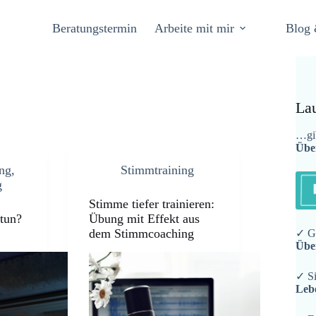
Beratungstermin
Arbeite mit mir
Blog 
La
…gib
Übe
ing
,
Stimmtraining
g
Stimme tiefer trainieren:
 tun?
Übung mit Effekt aus
dem Stimmcoaching
✓ Ge
Übe
✓ Si
Leb