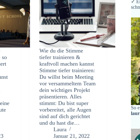
✓ Er
schn
e
Wie du die Stimme
e so
tiefer trainieren &
ert
kraftvoll machen kannst
Stimme tiefer trainieren:
nnst
Du willst beim Meeting
vor versammeltem Team
h
dein wichtiges Projekt
präsentieren. Alles
eine
stimmt: Du bist super
So e
ute
vorbereitet, alle Augen
lau
sind auf dich gerichtet
und du hast die…
Laura
23
Januar 21, 2022