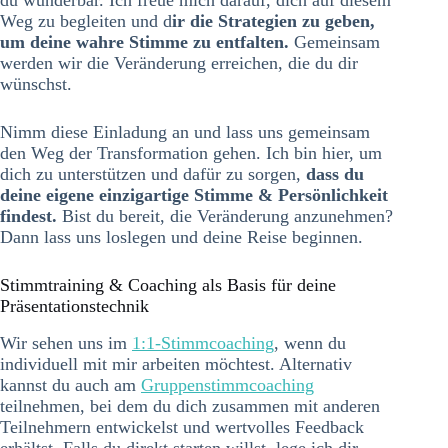
du wunderbar. Ich freue mich darauf, dich auf diesem
Weg zu begleiten und d
ir die Strategien zu geben,
um deine wahre Stimme zu entfalten.
Gemeinsam
werden wir die Veränderung erreichen, die du dir
wünschst.
Nimm diese Einladung an und lass uns gemeinsam
den Weg der Transformation gehen. Ich bin hier, um
dich zu unterstützen und dafür zu sorgen,
dass du
deine eigene einzigartige Stimme & Persönlichkeit
findest.
Bist du bereit, die Veränderung anzunehmen?
Dann lass uns loslegen und deine Reise beginnen.
Stimmtraining & Coaching als Basis für deine
Präsentationstechnik
Wir sehen uns im
1:1-Stimmcoaching
, wenn du
individuell mit mir arbeiten möchtest. Alternativ
kannst du auch am
Gruppenstimmcoaching
teilnehmen, bei dem du dich zusammen mit anderen
Teilnehmern entwickelst und wertvolles Feedback
erhältst. Falls du direkt starten willst, lege ich dir