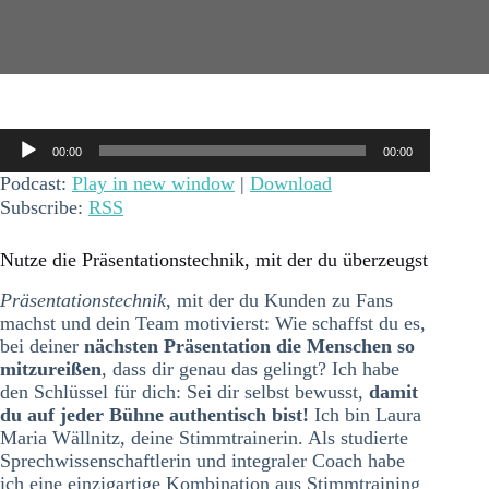
Audio-
00:00
00:00
Player
Podcast:
Play in new window
|
Download
Subscribe:
RSS
Nutze die Präsentationstechnik, mit der du überzeugst
Präsentationstechnik
, mit der du Kunden zu Fans
machst und dein Team motivierst: Wie schaffst du es,
bei deiner
nächsten Präsentation die Menschen so
mitzureißen
, dass dir genau das gelingt? Ich habe
den Schlüssel für dich: Sei dir selbst bewusst,
damit
du auf jeder Bühne authentisch bist!
Ich bin Laura
Maria Wällnitz, deine Stimmtrainerin. Als studierte
Sprechwissenschaftlerin und integraler Coach habe
ich eine einzigartige Kombination aus Stimmtraining