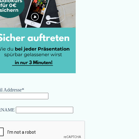
l Addresse*
RNAME