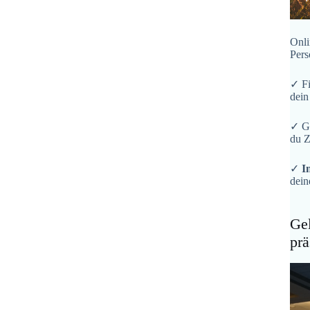
Onli
Pers
✓ F
dein
✓ G
du Z
✓
I
dein
Gel
prä