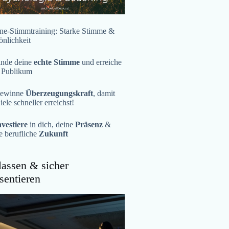
ne-Stimmtraining: Starke Stimme &
önlichkeit
inde deine
echte Stimme
und erreiche
 Publikum
ewinne
Überzeugungskraft
, damit
iele schneller erreichst!
nvestiere
in dich, deine
Präsenz
&
e berufliche
Zukunft
assen & sicher
sentieren