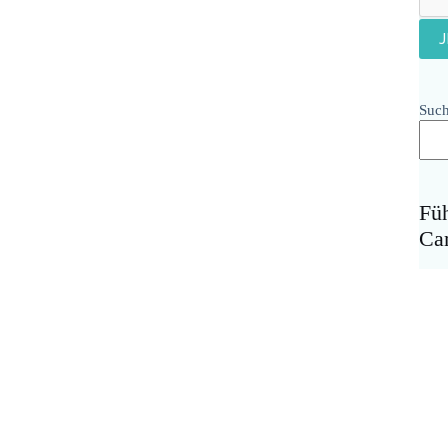
Suc
Fü
Ca