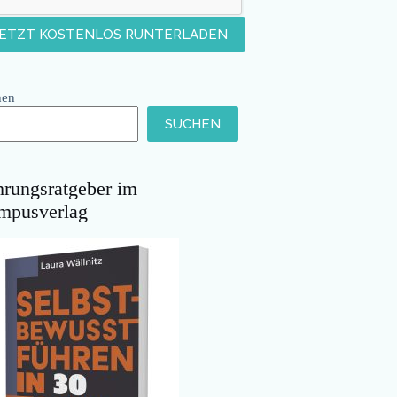
hen
SUCHEN
hrungsratgeber im
mpusverlag