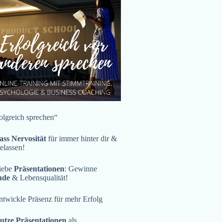
olgreich sprechen“
ass Nervosität
für immer hinter dir &
gelassen!
iebe
Präsentationen
: Gewinne
ude
& Lebensqualität!
twickle Präsenz für mehr Erfolg
utze Präsentationen
als