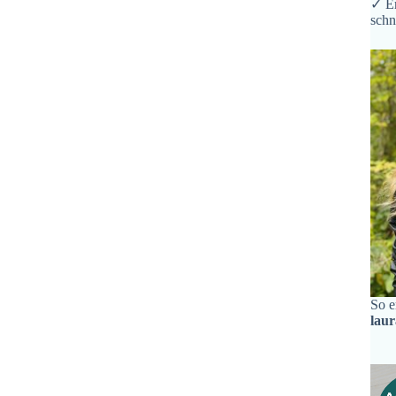
✓ Er
schn
So e
lau