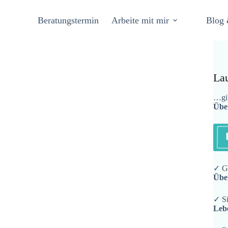
Beratungstermin
Arbeite mit mir
Blog 
La
…gib
Übe
✓ Ge
Übe
✓ Si
Leb