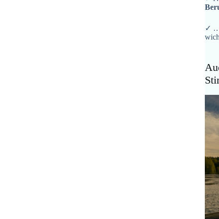
Ber
✓ …
wich
Aud
St