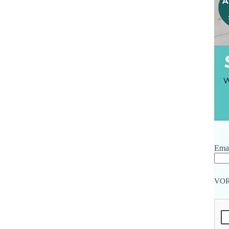
Emai
VO