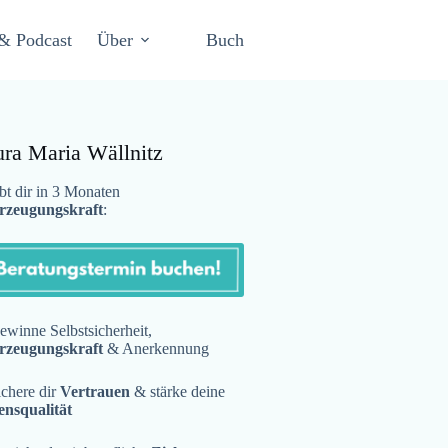
& Podcast
Über
Buch
ura Maria Wällnitz
t dir in 3 Monaten
rzeugungskraft
:
winne Selbstsicherheit,
rzeugungskraft
& Anerkennung
chere dir
Vertrauen
& stärke deine
ensqualität