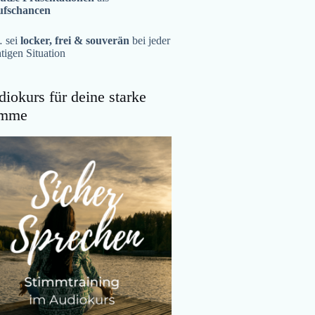
ufschancen
 sei
locker, frei & souverän
bei jeder
tigen Situation
iokurs für deine starke
imme