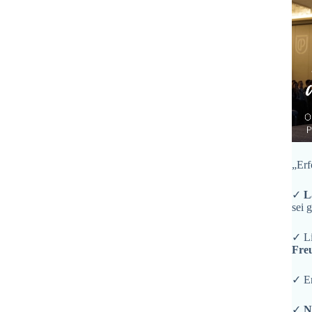
„Erf
✓
L
sei 
✓ L
Fre
✓ En
✓
N