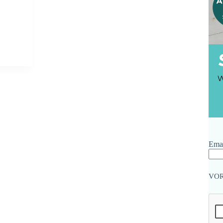
Emai
VO