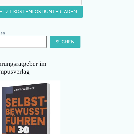
hen
SUCHEN
hrungsratgeber im
mpusverlag