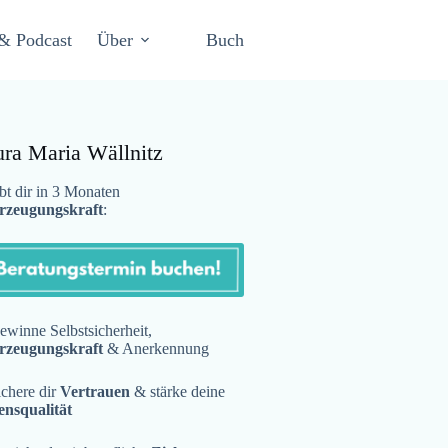
& Podcast
Über
Buch
ura Maria Wällnitz
t dir in 3 Monaten
rzeugungskraft
:
winne Selbstsicherheit,
rzeugungskraft
& Anerkennung
chere dir
Vertrauen
& stärke deine
ensqualität