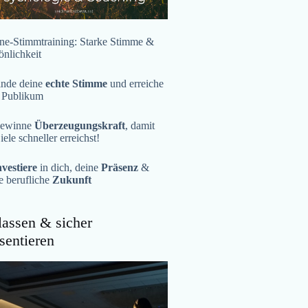
ne-Stimmtraining: Starke Stimme &
önlichkeit
inde deine
echte Stimme
und erreiche
 Publikum
ewinne
Überzeugungskraft
, damit
iele schneller erreichst!
nvestiere
in dich, deine
Präsenz
&
e berufliche
Zukunft
assen & sicher
sentieren