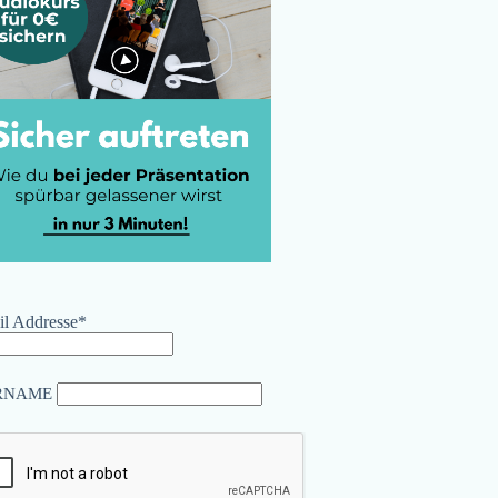
l Addresse*
RNAME