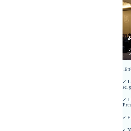
„Erf
✓
L
sei 
✓ L
Fre
✓ En
✓
N