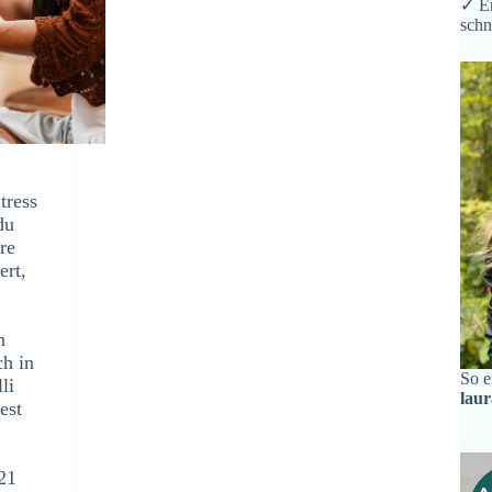
✓ Er
schn
tress
du
re
ert,
h
ch in
So e
li
lau
est
21