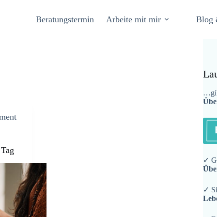
Beratungstermin
Arbeite mit mir
Blog 
La
…gib
Übe
ement
n Tag
✓ Ge
Übe
✓ Si
Leb