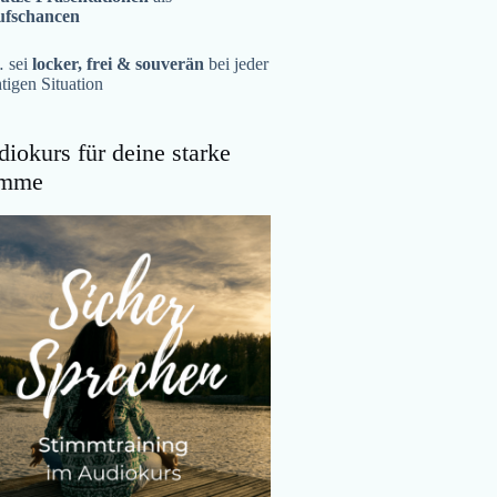
ufschancen
 sei
locker, frei & souverän
bei jeder
tigen Situation
iokurs für deine starke
imme