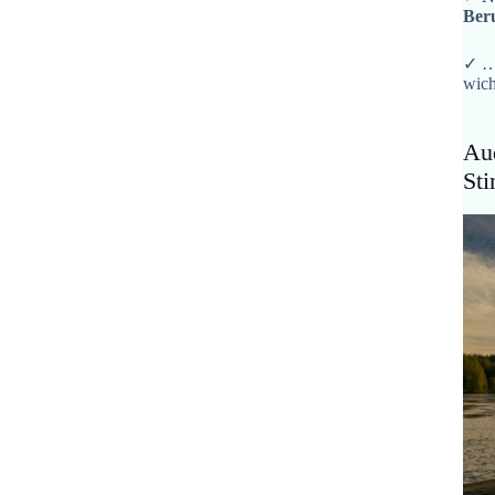
Ber
✓ …
wich
Aud
St