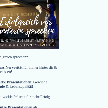
olgreich sprechen“
ass Nervosität
für immer hinter dir &
gelassen!
iebe
Präsentationen
: Gewinne
ude
& Lebensqualität!
twickle Präsenz für mehr Erfolg
utze Präsentationen
als