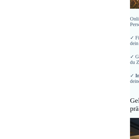
Onli
Pers
✓ F
dein
✓ G
du Z
✓
I
dein
Gel
prä