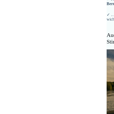
Ber
✓ …
wich
Aud
St