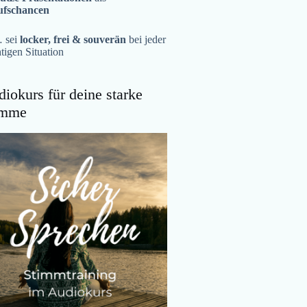
ufschancen
 sei
locker, frei & souverän
bei jeder
tigen Situation
iokurs für deine starke
imme