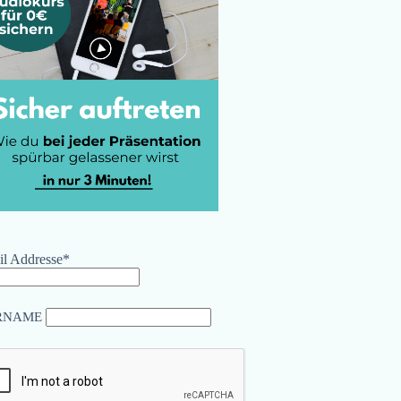
l Addresse*
RNAME