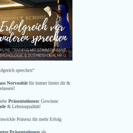
olgreich sprechen“
ass Nervosität
für immer hinter dir &
gelassen!
iebe
Präsentationen
: Gewinne
ude
& Lebensqualität!
twickle Präsenz für mehr Erfolg
utze Präsentationen
als