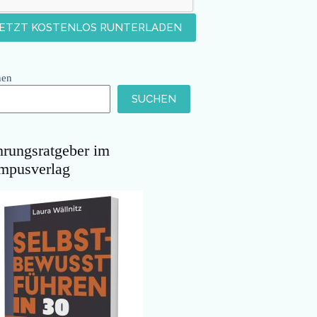
hen
SUCHEN
hrungsratgeber im
mpusverlag