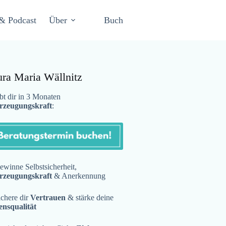
& Podcast
Über
Buch
ura Maria Wällnitz
t dir in 3 Monaten
rzeugungskraft
:
winne Selbstsicherheit,
rzeugungskraft
& Anerkennung
chere dir
Vertrauen
& stärke deine
ensqualität