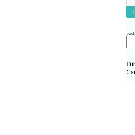
Suc
Fü
Ca