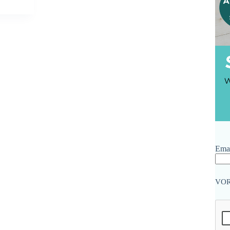
Emai
VO