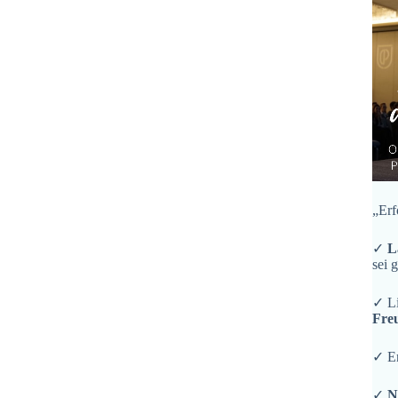
„Erf
✓
L
sei 
✓ L
Fre
✓ En
✓
N