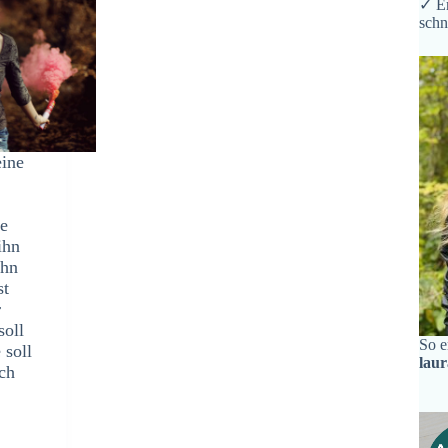
✓ Er
schn
eine
le
ihn
ihn
st
r
soll
So e
 soll
lau
ich