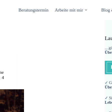
Beratungstermin
Arbeite mit mir
Blog 
La
…gib
Übe
ine
: 4
✓ Ge
Übe
✓ Si
Leb