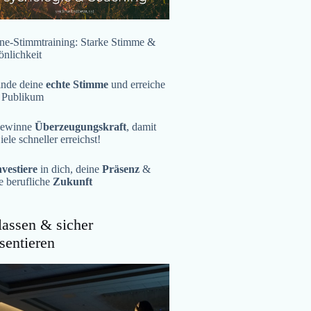
ne-Stimmtraining: Starke Stimme &
önlichkeit
inde deine
echte Stimme
und erreiche
 Publikum
ewinne
Überzeugungskraft
, damit
iele schneller erreichst!
nvestiere
in dich, deine
Präsenz
&
e berufliche
Zukunft
assen & sicher
sentieren