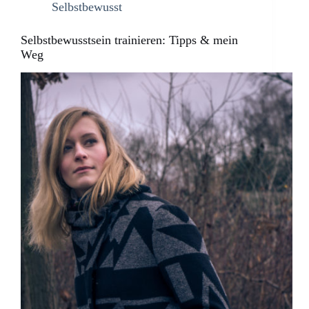
Selbstbewusst
Selbstbewusstsein trainieren: Tipps & mein
Weg