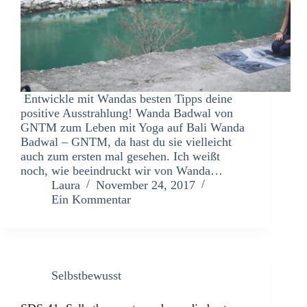
Entwickle mit Wandas besten Tipps deine
positive Ausstrahlung! Wanda Badwal von
GNTM zum Leben mit Yoga auf Bali Wanda
Badwal – GNTM, da hast du sie vielleicht
auch zum ersten mal gesehen. Ich weißt
noch, wie beeindruckt wir von Wanda…
Laura
November 24, 2017
Ein Kommentar
Selbstbewusst