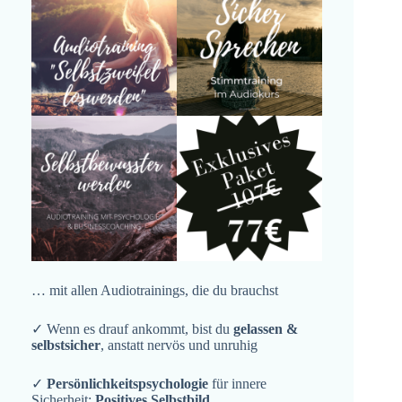
… mit allen Audiotrainings, die du brauchst
✓ Wenn es drauf ankommt, bist du
gelassen &
selbstsicher
, anstatt nervös und unruhig
✓
Persönlichkeitspsychologie
für innere
Sicherheit:
Positives Selbstbild