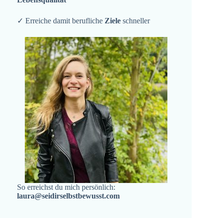
✓ Erreiche damit berufliche
Ziele
schneller
So erreichst du mich persönlich:
laura@seidirselbstbewusst.com