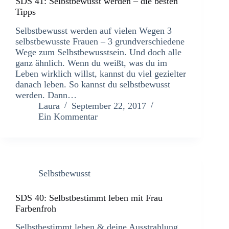
SDS 41: Selbstbewusst werden – die besten
Tipps
Selbstbewusst werden auf vielen Wegen 3
selbstbewusste Frauen – 3 grundverschiedene
Wege zum Selbstbewusstsein. Und doch alle
ganz ähnlich. Wenn du weißt, was du im
Leben wirklich willst, kannst du viel gezielter
danach leben. So kannst du selbstbewusst
werden. Dann…
Laura
September 22, 2017
Ein Kommentar
Selbstbewusst
SDS 40: Selbstbestimmt leben mit Frau
Farbenfroh
Selbstbestimmt leben & deine Ausstrahlung