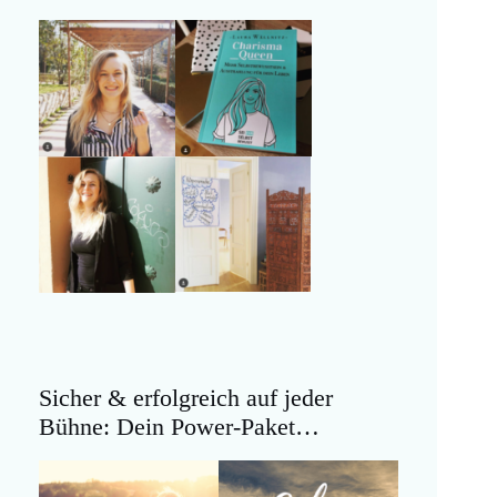
Sicher & erfolgreich auf jeder
Bühne: Dein Power-Paket…