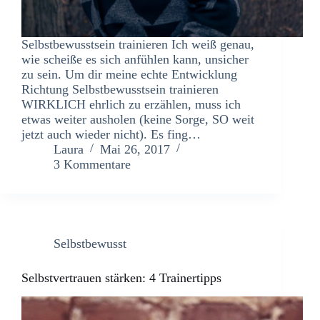
Selbstbewusstsein trainieren Ich weiß genau,
wie scheiße es sich anfühlen kann, unsicher
zu sein. Um dir meine echte Entwicklung
Richtung Selbstbewusstsein trainieren
WIRKLICH ehrlich zu erzählen, muss ich
etwas weiter ausholen (keine Sorge, SO weit
jetzt auch wieder nicht). Es fing…
Laura
Mai 26, 2017
3 Kommentare
Selbstbewusst
Selbstvertrauen stärken: 4 Trainertipps