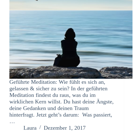
Geführte Meditation: Wie fühlt es sich an,
gelassen & sicher zu sein? In der geführten
Meditation findest du raus, was du im
wirklichen Kern willst. Du hast deine Ängste,
deine Gedanken und deinen Traum
hinterfragt. Jetzt geht’s darum: Was passiert,
…
Laura
Dezember 1, 2017