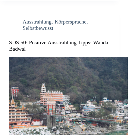
Ausstrahlung
,
Körpersprache
,
Selbstbewusst
SDS 50: Positive Ausstrahlung Tipps: Wanda
Badwal