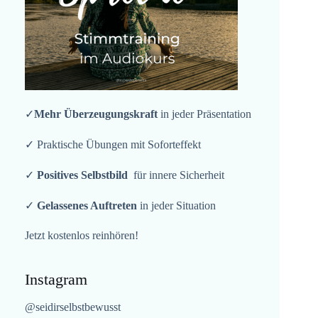
✓
Mehr Überzeugungskraft
in jeder Präsentation
✓ Praktische Übungen mit Soforteffekt
✓
Positives Selbstbild
für innere Sicherheit
✓
Gelassenes Auftreten
in jeder Situation
Jetzt kostenlos reinhören!
Instagram
@seidirselbstbewusst