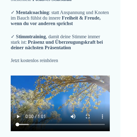
✓
Mentalcoaching
: statt Anspannung und Knoten
im Bauch fühlst du innere
Freiheit & Freude,
wenn du vor anderen sprichst
✓
Stimmtraining
, damit deine Stimme immer
stark ist:
Präsenz und Überzeugungskraft bei
deiner nächsten Präsentation
Jetzt kostenlos reinhören