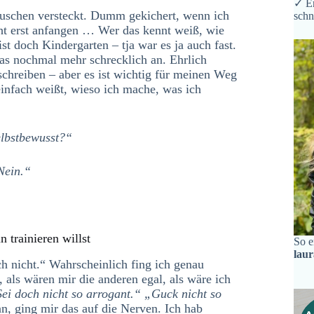
✓ Er
 Duschen versteckt. Dumm gekichert, wenn ich
schn
cht erst anfangen … Wer das kennt weiß, wie
ist doch Kindergarten – tja war es ja auch fast.
 das nochmal mehr schrecklich an. Ehrlich
u schreiben – aber es ist wichtig für meinen Weg
infach weißt, wieso ich mache, was ich
elbstbewusst?“
Nein.“
 trainieren willst
So e
lau
h nicht.“
Wahrscheinlich fing ich genau
als wären mir die anderen egal, als wäre ich
Sei doch nicht so arrogant.“ „Guck nicht so
, ging mir das auf die Nerven. Ich hab