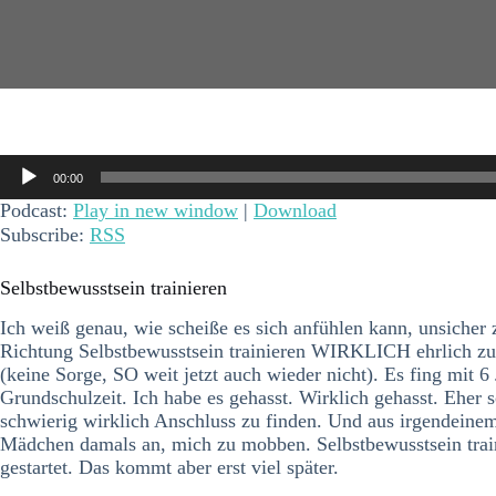
Audio-
00:00
Player
Podcast:
Play in new window
|
Download
Subscribe:
RSS
Selbstbewusstsein trainieren
Ich weiß genau, wie scheiße es sich anfühlen kann, unsicher
Richtung Selbstbewusstsein trainieren WIRKLICH ehrlich zu 
(keine Sorge, SO weit jetzt auch wieder nicht). Es fing mit 6
Grundschulzeit. Ich habe es gehasst. Wirklich gehasst. Eher s
schwierig wirklich Anschluss zu finden. Und aus irgendeinem 
Mädchen damals an, mich zu mobben. Selbstbewusstsein train
gestartet. Das kommt aber erst viel später.