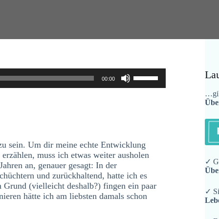
Pfeiltasten
La
00:00
Hoch/Runter
benutzen,
…gib
Übe
um
die
Lautstärke
zu
regeln.
 zu sein. Um dir meine echte Entwicklung
erzählen, muss ich etwas weiter ausholen
✓ Ge
 Jahren an, genauer gesagt: In der
Übe
chüchtern und zurückhaltend, hatte ich es
Grund (vielleicht deshalb?) fingen ein paar
✓ Si
ieren hätte ich am liebsten damals schon
Leb