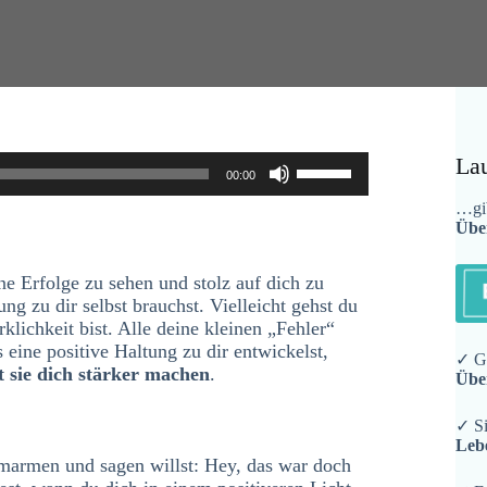
Pfeiltasten
La
00:00
Hoch/Runter
benutzen,
…gib
Übe
um
die
Lautstärke
ine Erfolge zu sehen und stolz auf dich zu
zu
ng zu dir selbst brauchst. Vielleicht gehst du
regeln.
rklichkeit bist. Alle deine kleinen „Fehler“
eine positive Haltung zu dir entwickelst,
✓ Ge
 sie dich stärker machen
.
Übe
✓ Si
Leb
umarmen und sagen willst: Hey, das war doch