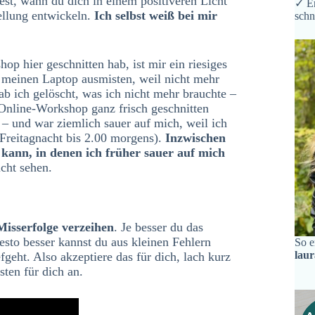
dest, wann du dich in einem positiveren Licht
✓ Er
ellung entwickeln.
Ich selbst weiß bei mir
schn
op hier geschnitten hab, ist mir ein riesiges
h meinen Laptop ausmisten, weil nicht mehr
ab ich gelöscht, was ich nicht mehr brauchte –
 Online-Workshop ganz frisch geschnitten
 – und war ziemlich sauer auf mich, weil ich
Freitagnacht bis 2.00 morgens).
Inzwischen
kann, in denen ich früher sauer auf mich
cht sehen.
Misserfolge verzeihen
. Je besser du das
desto besser kannst du aus kleinen Fehlern
So e
lau
geht. Also akzeptiere das für dich, lach kurz
sten für dich an.