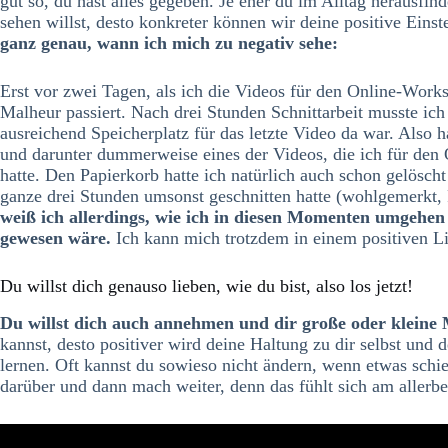
gut so, du hast alles gegeben. Je eher du im Alltag herausfin
sehen willst, desto konkreter können wir deine positive Einst
ganz genau, wann ich mich zu negativ sehe:
Erst vor zwei Tagen, als ich die Videos für den Online-Worksh
Malheur passiert. Nach drei Stunden Schnittarbeit musste ic
ausreichend Speicherplatz für das letzte Video da war. Also h
und darunter dummerweise eines der Videos, die ich für den
hatte. Den Papierkorb hatte ich natürlich auch schon gelöscht
ganze drei Stunden umsonst geschnitten hatte (wohlgemerkt, 
weiß ich allerdings, wie ich in diesen Momenten umgehen 
gewesen wäre.
Ich kann mich trotzdem in einem positiven Li
Du willst dich genauso lieben, wie du bist, also los jetzt!
Du willst dich auch annehmen und dir große oder kleine 
kannst, desto positiver wird deine Haltung zu dir selbst und 
lernen. Oft kannst du sowieso nicht ändern, wenn etwas schief
darüber und dann mach weiter, denn das fühlt sich am allerbe