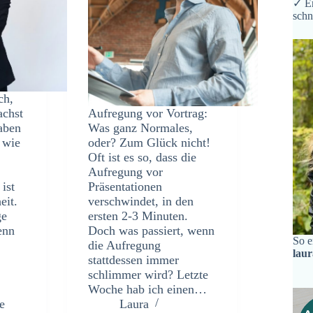
✓ Er
schn
ch,
achst
Aufregung vor Vortrag:
haben
Was ganz Normales,
 wie
oder? Zum Glück nicht!
Oft ist es so, dass die
Aufregung vor
 ist
Präsentationen
eit.
verschwindet, in den
ge
ersten 2-3 Minuten.
enn
Doch was passiert, wenn
So e
die Aufregung
lau
stattdessen immer
schlimmer wird? Letzte
Woche hab ich einen…
e
Laura