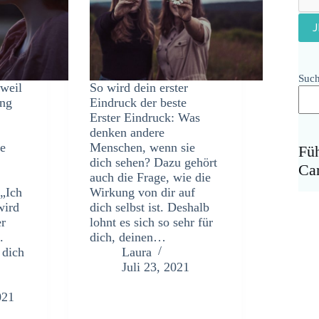
Suc
 weil
So wird dein erster
ung
Eindruck der beste
Erster Eindruck: Was
denken andere
ne
Menschen, wenn sie
Fü
dich sehen? Dazu gehört
Ca
auch die Frage, wie die
„Ich
Wirkung von dir auf
wird
dich selbst ist. Deshalb
er
lohnt es sich so sehr für
.
dich, deinen…
 dich
Laura
Juli 23, 2021
021