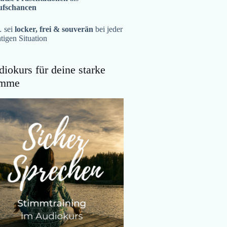
ufschancen
 sei
locker, frei & souverän
bei jeder
tigen Situation
iokurs für deine starke
imme