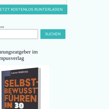
hen
SUCHEN
hrungsratgeber im
mpusverlag