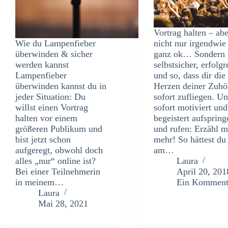
Vortrag halten – abe
Wie du Lampenfieber
nicht nur irgendwie
überwinden & sicher
ganz ok… Sondern
werden kannst
selbstsicher, erfolgr
Lampenfieber
und so, dass dir die
überwinden kannst du in
Herzen deiner Zuhö
jeder Situation: Du
sofort zufliegen. Un
willst einen Vortrag
sofort motiviert und
halten vor einem
begeistert aufspring
größeren Publikum und
und rufen: Erzähl m
bist jetzt schon
mehr! So hättest du
aufgeregt, obwohl doch
am…
alles „nur“ online ist?
Laura
Bei einer Teilnehmerin
April 20, 201
in meinem…
Ein Komment
Laura
Mai 28, 2021