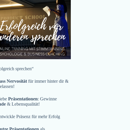
olgreich sprechen“
ass Nervosität
für immer hinter dir &
gelassen!
iebe
Präsentationen
: Gewinne
ude
& Lebensqualität!
twickle Präsenz für mehr Erfolg
utze Präsentationen
als