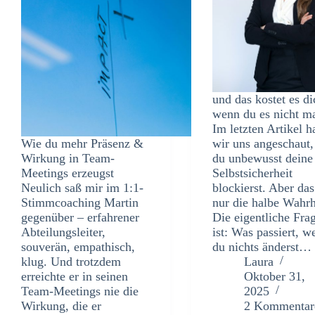
und das kostet es di
wenn du es nicht m
Im letzten Artikel 
Wie du mehr Präsenz &
wir uns angeschaut,
Wirkung in Team-
du unbewusst deine
Meetings erzeugst
Selbstsicherheit
Neulich saß mir im 1:1-
blockierst. Aber das
Stimmcoaching Martin
nur die halbe Wahrh
gegenüber – erfahrener
Die eigentliche Fra
Abteilungsleiter,
ist: Was passiert, w
souverän, empathisch,
du nichts änderst…
klug. Und trotzdem
Laura
erreichte er in seinen
Oktober 31,
Team-Meetings nie die
2025
Wirkung, die er
2 Kommentar