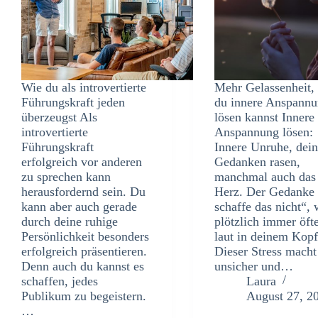
Wie du als introvertierte
Mehr Gelassenheit,
Führungskraft jeden
du innere Anspann
überzeugst Als
lösen kannst Innere
introvertierte
Anspannung lösen:
Führungskraft
Innere Unruhe, dei
erfolgreich vor anderen
Gedanken rasen,
zu sprechen kann
manchmal auch das
herausfordernd sein. Du
Herz. Der Gedanke 
kann aber auch gerade
schaffe das nicht“, 
durch deine ruhige
plötzlich immer öft
Persönlichkeit besonders
laut in deinem Kopf
erfolgreich präsentieren.
Dieser Stress macht
Denn auch du kannst es
unsicher und…
schaffen, jedes
Laura
Publikum zu begeistern.
August 27, 2
…