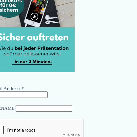
l Addresse*
RNAME