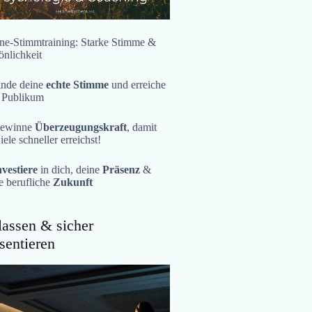
ne-Stimmtraining: Starke Stimme &
önlichkeit
inde deine
echte Stimme
und erreiche
 Publikum
ewinne
Überzeugungskraft
, damit
iele schneller erreichst!
nvestiere
in dich, deine
Präsenz
&
e berufliche
Zukunft
assen & sicher
sentieren