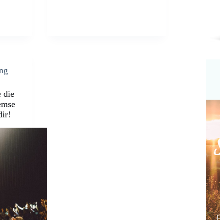
ing
e die
emse
dir!