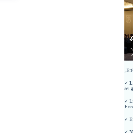
„Erf
✓
L
sei 
✓ L
Fre
✓ En
✓
N