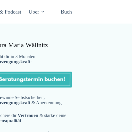
& Podcast
Über
Buch
ura Maria Wällnitz
t dir in 3 Monaten
rzeugungskraft
:
winne Selbstsicherheit,
rzeugungskraft
& Anerkennung
chere dir
Vertrauen
& stärke deine
ensqualität