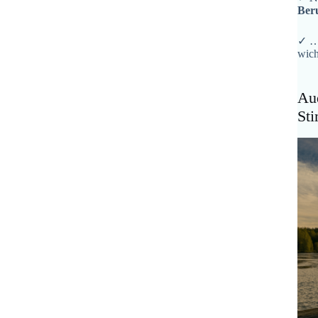
Ber
✓ …
wich
Aud
St