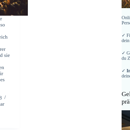
Onli
r
Pers
 so
✓ F
eich
dein
rer
✓ G
d sie
du Z
en
✓
I
ir
dein
 es
Gel
8
prä
ar