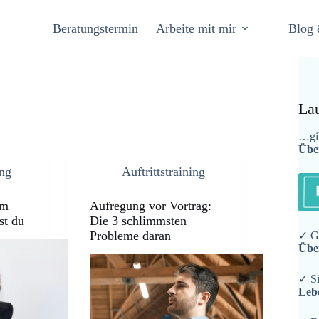
Beratungstermin
Arbeite mit mir
Blog 
La
…gib
Übe
ing
Auftrittstraining
im
Aufregung vor Vortrag:
st du
Die 3 schlimmsten
Probleme daran
✓ Ge
Übe
✓ Si
Leb