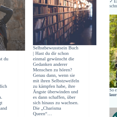
✓ Er
schn
Selbstbewusstsein Buch
| Hast du dir schon
st du
einmal gewünscht die
Gedanken anderer
Menschen zu hören?
Genau dann, wenn sie
mit ihren Selbstzweifeln
dich
zu kämpfen habe, ihre
So e
Ängste überwinden und
lau
n.
es dann schaffen, über
gt
sich hinaus zu wachsen.
Hand
Die „Charisma
Queen“…