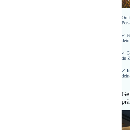
Onli
Pers
✓ F
dein
✓ G
du Z
✓
I
dein
Gel
prä