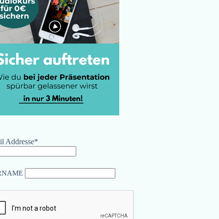
l Addresse*
RNAME