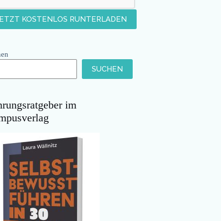
hen
SUCHEN
hrungsratgeber im
mpusverlag