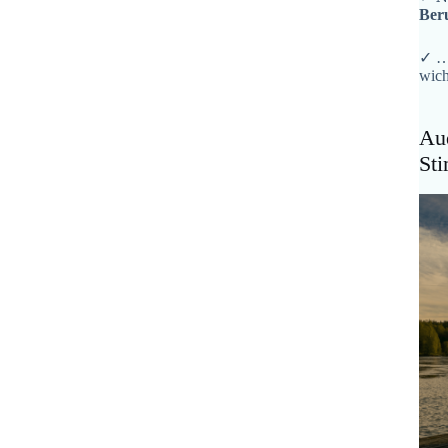
Ber
✓ …
wich
Aud
St