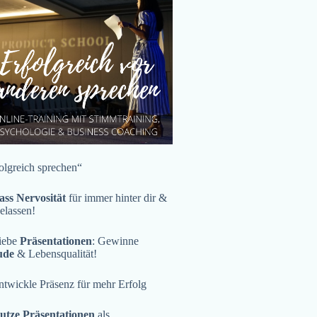
olgreich sprechen“
ass Nervosität
für immer hinter dir &
gelassen!
iebe
Präsentationen
: Gewinne
ude
& Lebensqualität!
twickle Präsenz für mehr Erfolg
utze Präsentationen
als