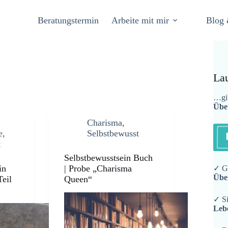
Beratungstermin
Arbeite mit mir
Blog 
La
…gib
Übe
Charisma
,
e
,
Selbstbewusst
t
Selbstbewusstsein Buch
in
| Probe „Charisma
✓ Ge
Übe
Teil
Queen“
✓ Si
Leb