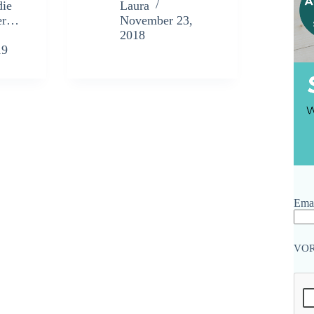
die
Laura
der…
November 23,
2018
19
Emai
VO