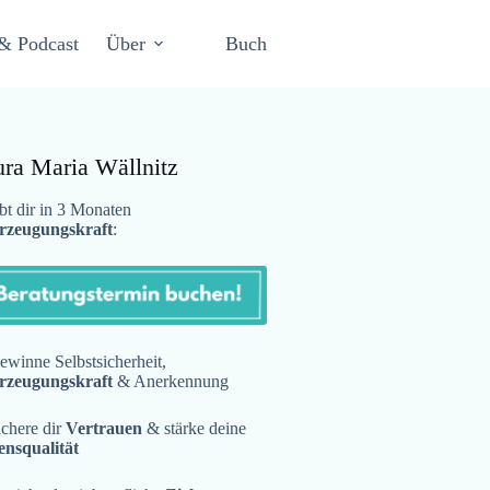
& Podcast
Über
Buch
ura Maria Wällnitz
t dir in 3 Monaten
rzeugungskraft
:
winne Selbstsicherheit,
rzeugungskraft
& Anerkennung
chere dir
Vertrauen
& stärke deine
ensqualität