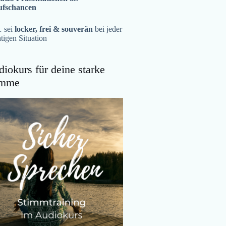
ufschancen
 sei
locker, frei & souverän
bei jeder
tigen Situation
iokurs für deine starke
imme