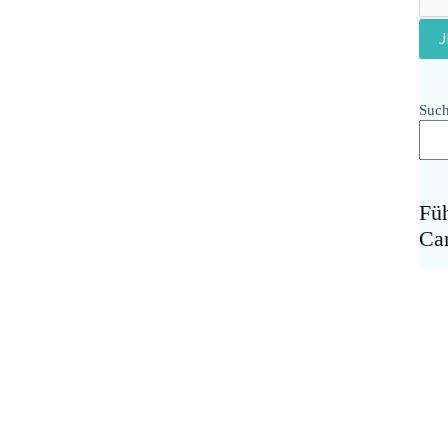
Suc
Fü
Ca