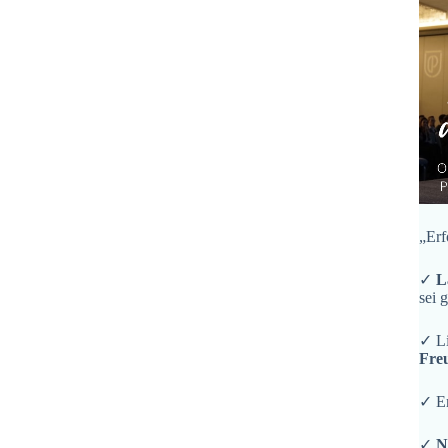
„Erf
✓
L
sei 
✓ L
Fre
✓ En
✓
N