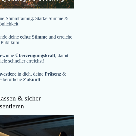
ne-Stimmtraining: Starke Stimme &
önlichkeit
inde deine
echte Stimme
und erreiche
 Publikum
ewinne
Überzeugungskraft
, damit
iele schneller erreichst!
nvestiere
in dich, deine
Präsenz
&
e berufliche
Zukunft
assen & sicher
sentieren