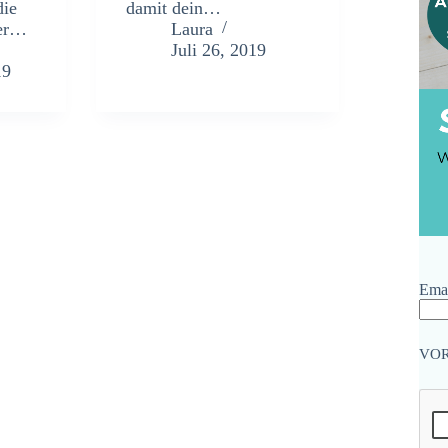
die
damit dein…
der…
Laura
Juli 26, 2019
19
Emai
VO