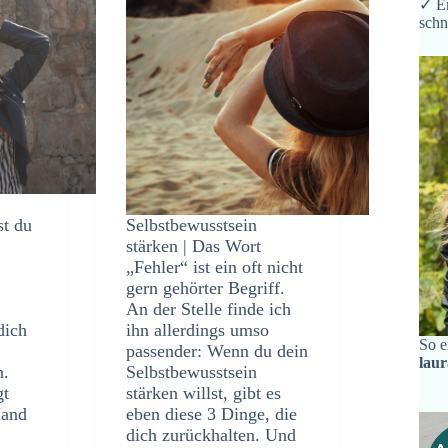
✓ Er
schn
st du
Selbstbewusstsein
stärken | Das Wort
„Fehler“ ist ein oft nicht
gern gehörter Begriff.
An der Stelle finde ich
dich
ihn allerdings umso
So e
passender: Wenn du dein
lau
n.
Selbstbewusstsein
gt
stärken willst, gibt es
Hand
eben diese 3 Dinge, die
dich zurückhalten. Und