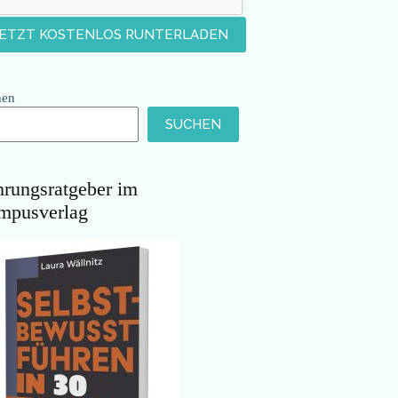
hen
SUCHEN
hrungsratgeber im
mpusverlag