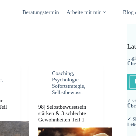
Beratungstermin
Arbeite mit mir
Blog 
La
…gib
Übe
Coaching
,
e
,
Psychologie
t
Sofortstrategie
,
Selbstbewusst
in
✓ Ge
Übe
Teil
98| Selbstbewusstsein
stärken & 3 schlechte
✓ Si
Gewohnheiten Teil 1
Leb