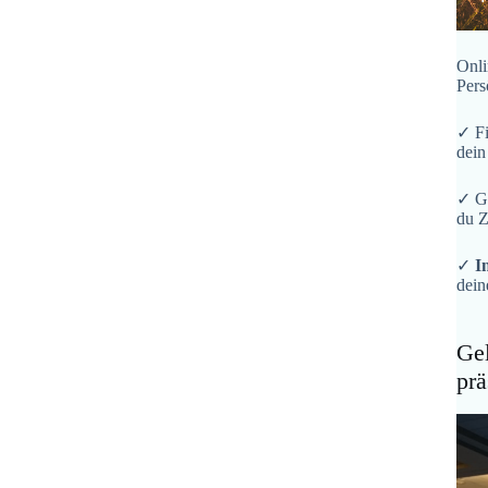
Onli
Pers
✓ F
dein
✓ G
du Z
✓
I
dein
Gel
prä