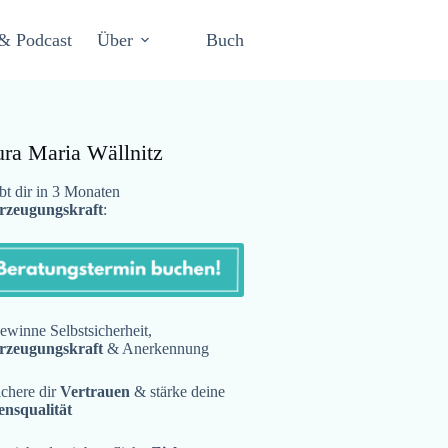
& Podcast
Über
Buch
ura Maria Wällnitz
t dir in 3 Monaten
rzeugungskraft
:
winne Selbstsicherheit,
rzeugungskraft
& Anerkennung
chere dir
Vertrauen
& stärke deine
ensqualität