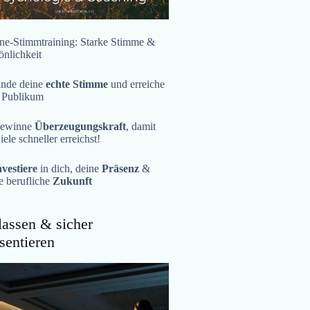
ne-Stimmtraining: Starke Stimme &
önlichkeit
inde deine
echte Stimme
und erreiche
 Publikum
ewinne
Überzeugungskraft
, damit
iele schneller erreichst!
nvestiere
in dich, deine
Präsenz
&
e berufliche
Zukunft
assen & sicher
sentieren