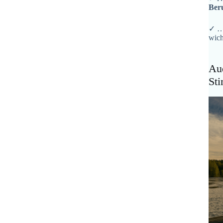
Ber
✓ …
wich
Aud
St