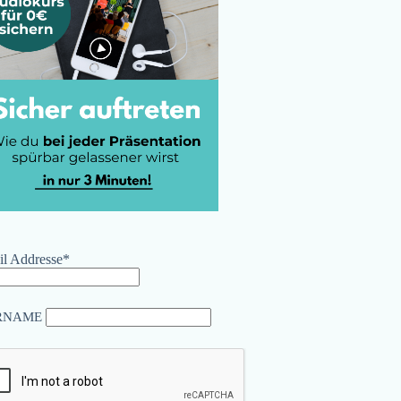
l Addresse*
RNAME