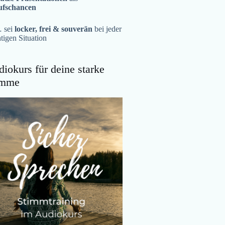
ufschancen
 sei
locker, frei & souverän
bei jeder
tigen Situation
iokurs für deine starke
imme