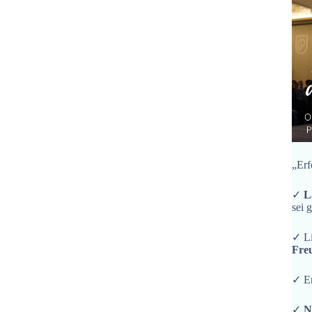
„Erf
✓
L
sei 
✓ L
Fre
✓ En
✓
N