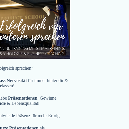
olgreich sprechen“
ass Nervosität
für immer hinter dir &
gelassen!
iebe
Präsentationen
: Gewinne
ude
& Lebensqualität!
twickle Präsenz für mehr Erfolg
utze Präsentationen
als