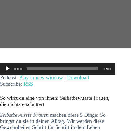
Audio-
00:00
00:00
Player
Podcast:
Play in new window
|
Download
Subscribe:
RSS
So wirst du eine von ihnen: Selbstbewusste Frauen,
die nichts erschüttert
Selbstbewusste Frauen
machen diese 5 Dinge: So
bringst du sie in deinen Alltag. Wir werden diese
Gewohnheiten Schritt für Schritt in dein Leben